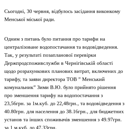
Сьогодні, 30 червня, відбулось засідання виконкому
Менської міської ради.
Одним з питань було питання про тарифи на
централізоване водопостачання та водовідведення.
Так, у результаті позапланової перевірки
Держпродспоживслужби в Чернігівській області
щодо розрахункових планових витрат, включених до
тарифу, та заяви директора ТОВ ” Менський
комунальник” Зими В.Ю. було прийнято рішення
про зменшення тарифу на водопостачання з
23,56грн. за 1м.куб. до 22,48грн., та водовідведення з
40.80грн. для населення до 38.16грн., для бюджетних
установ та інших споживачів зменшення з 49.97грн.
за 1 м.куб. до 47.33грн.