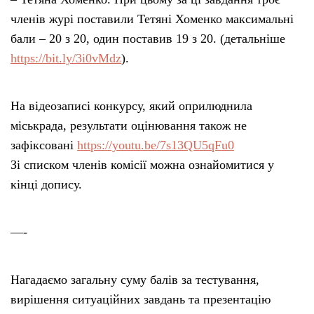
членів журі поставили Тетяні Хоменко максимальні
бали – 20 з 20, один поставив 19 з 20. (детальніше
https://bit.ly/3i0vMdz
).
На відеозаписі конкурсу, який оприлюднила
міськрада, результати оцінювання також не
зафіксовані
https://youtu.be/7s13QU5qFu0
Зі списком членів комісії можна ознайомитися у
кінці допису.
—-
Нагадаємо загальну суму балів за тестування,
вирішення ситуаційних завдань та презентацію