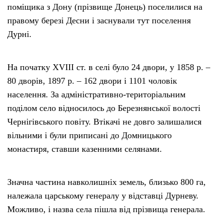
поміщика з Дону (прізвище Донець) поселилися на
правому березі Десни і заснували тут поселення
Дурні.
На початку ХVІІІ ст. в селі було 24 двори, у 1858 р. –
80 дворів, 1897 р. – 162 двори і 1101 чоловік
населення. За адміністративно-територіальним
поділом село відносилось до Березнянської волості
Чернігівського повіту. Втікачі не довго залишалися
вільними і були приписані до Домницького
монастиря, ставши казенними селянами.
Значна частина навколишніх земель, близько 800 га,
належала царському генералу у відставці Дурневу.
Можливо, і назва села пішла від прізвища генерала.