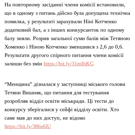
На повторному засіданні члени комісії встановили,
що в одному з питань дійсно була допущена технічна
помилка, у результаті зарахували Ніні Котченко
додатковий бал, а з інших конкурсанток по одному
балу зняли. Розрив загальної суми балів між Тетяною
Хоменко і Ніною Котченко зменшився з 2,6 до 0,6.
Результати другого спірного питання члени комісії
залиши без змін
https://bit.ly/31mIhKG
“Менщина” дізналася у заступниці міського голови
Тетяни Вишняк, що питання для тестування
розробляв відділ освіти міськради. Ці тести до
конкурсу зберігалися у сейфі відділу освіти. Хто
саме мав до них доступ, не відомо
https://bit.ly/386s6lU