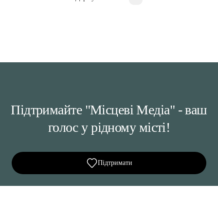
Підтримайте "Місцеві Медіа" - ваш
голос у рідному місті!
Підтримати
Ділися важливим, став запитання, обговорюй з
редакцією!