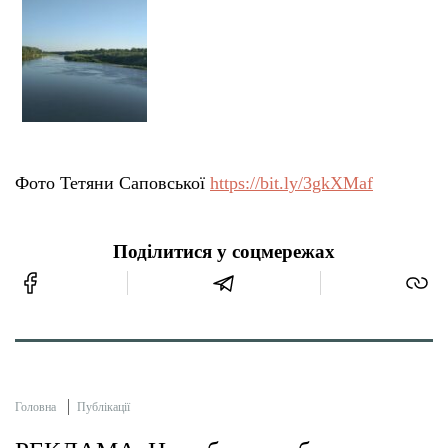
Фото Тетяни Саповської
https://bit.ly/3gkXMaf
Поділитися у соцмережах
Головна
Публікації