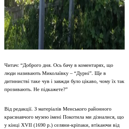
Читач: “Доброго дня. Ось бачу в коментарях, що
люди називають Миколаївку – “Дурні”. Ще в
дитинистві таке чув і завжди було цікаво, чому їх так
прозивають. Не підкажете?”
Від редакції. З матеріалів Менського районного
краєзнавчого музею імені Покотила ми дізналися, що
у кінці ХVІІ (1690 р.) селяни-кріпаки, втікаючи від