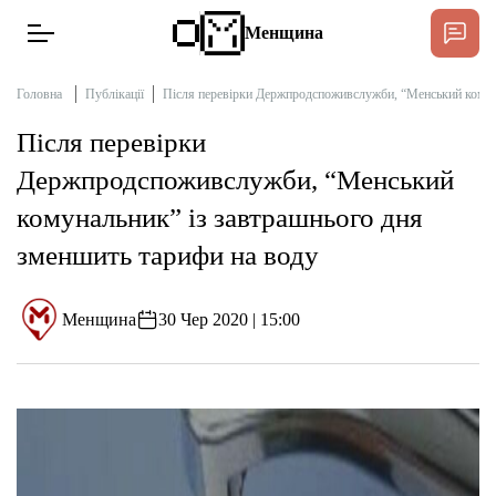
Менщина
Головна
Публікації
Після перевірки Держпродспоживслужби, “Менський комуна
Після перевірки
Новини
Держпродспоживслужби, “Менський
Підтримати
комунальник” із завтрашнього дня
Інтерв’ю
зменшить тарифи на воду
Тексти
Менщина
30 Чер 2020 | 15:00
Публікації
Про нас
Бюджет