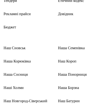
Тендери
Етичний кодекс
Рекламні прайси
Довідник
Бюджет
Наш Сновськ
Наша Семенівка
Наша Корюківка
Наш Короп
Наша Сосниця
Наша Понорниця
Наші Холми
Наша Борзна
Наш Новгород-Сіверський
Наш Батурин