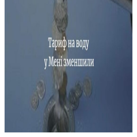
Тендери
Довідник
Контакти
Рекламні прайси
Підтримати «місцевих»
Редакційна політика
Етичний кодекс