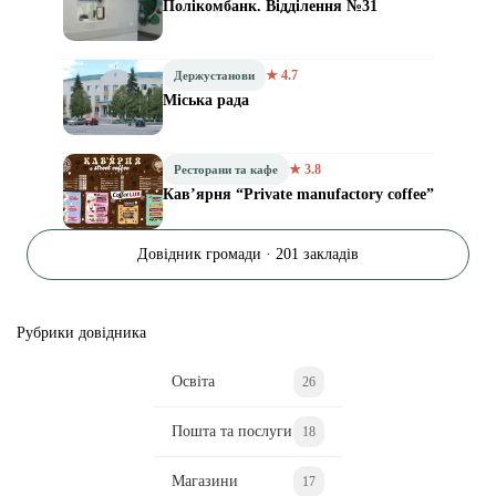
Полікомбанк. Відділення №31
★ 4.7
Держустанови
Міська рада
★ 3.8
Ресторани та кафе
Кав’ярня “Private manufactory coffee”
Довідник громади · 201 закладів
Рубрики довідника
Освіта
26
Пошта та послуги
18
Магазини
17