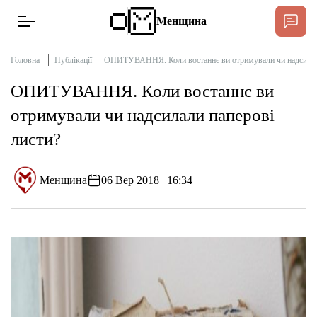
Менщина
Головна
Публікації
ОПИТУВАННЯ. Коли востаннє ви отримували чи надсилали
ОПИТУВАННЯ. Коли востаннє ви
Новини
отримували чи надсилали паперові
Підтримати
листи?
Інтерв’ю
Менщина
06 Вер 2018 | 16:34
Тексти
Публікації
Про нас
Бюджет