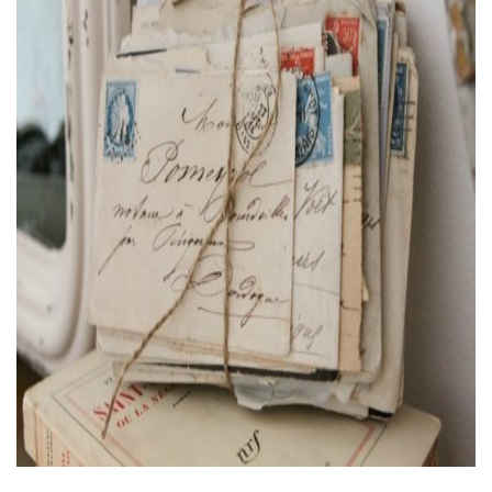
Тендери
Довідник
Контакти
Рекламні прайси
Підтримати «місцевих»
Редакційна політика
Етичний кодекс