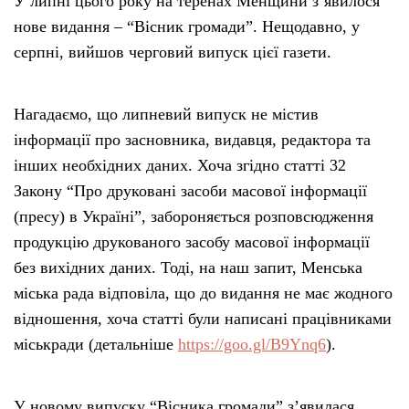
У липні цього року на теренах Менщини з’явилося
нове видання – “Вісник громади”. Нещодавно, у
серпні, вийшов черговий випуск цієї газети.
Нагадаємо, що липневий випуск не містив
інформації про засновника, видавця, редактора та
інших необхідних даних. Хоча згідно статті 32
Закону “Про друковані засоби масової інформації
(пресу) в Україні”, забороняється розповсюдження
продукцію друкованого засобу масової інформації
без вихідних даних. Тоді, на наш запит, Менська
міська рада відповіла, що до видання не має жодного
відношення, хоча статті були написані працівниками
міськради (детальніше
https://goo.gl/B9Ynq6
).
У новому випуску “Вісника громади” з’явилася