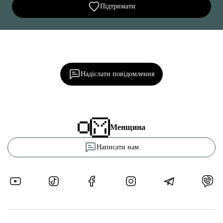
Підтримати
Ділися важливим, став запитання, обговорюй з
редакцією!
Надіслати повідомлення
Менщина
Написати нам