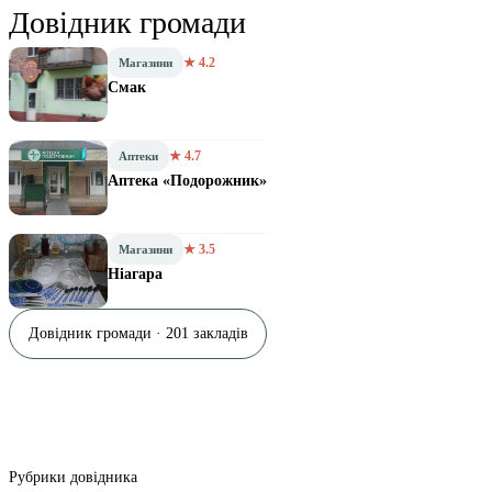
Довідник громади
★ 4.2
Магазини
Смак
★ 4.7
Аптеки
Аптека «Подорожник»
★ 3.5
Магазини
Ніагара
Довідник громади · 201 закладів
Рубрики довідника