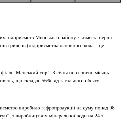
вих підприємств Менського району, якими за перші
онів гривень (підприємства основного кола – це
ілія “Менський сир”. З січня по серпень місяць
ивень, що складає 56% від загального обсягу
ємство виробило гафропродукції на суму понад 98
тун”, з виробництвом мінеральної води на 24 з