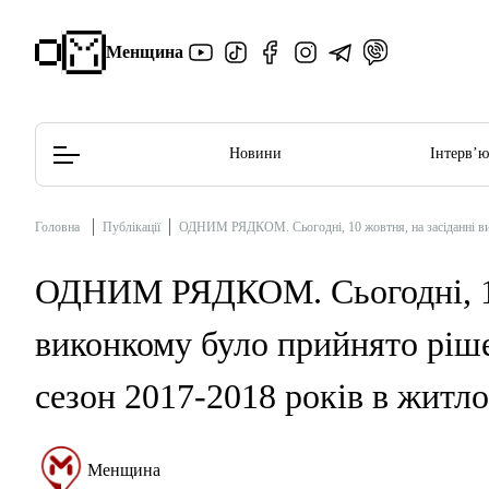
Менщина
Новини
Інтерв’
Головна
Публікації
ОДНИМ РЯДКОМ. Сьогодні, 10 жовтня, на засіданні ви
Редакційна політика
Етичний кодекс
ОДНИМ РЯДКОМ. Сьогодні, 10 
виконкому було прийнято ріш
сезон 2017-2018 років в житл
Менщина