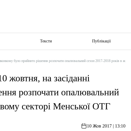
ю
Тексти
Публікації
конкому було прийнято рішення розпочати опалювальний сезон 2017-2018 років в житл
жовтня, на засіданні
ення розпочати опалювальний
овому секторі Менської ОТГ
10 Жов 2017 | 13:10