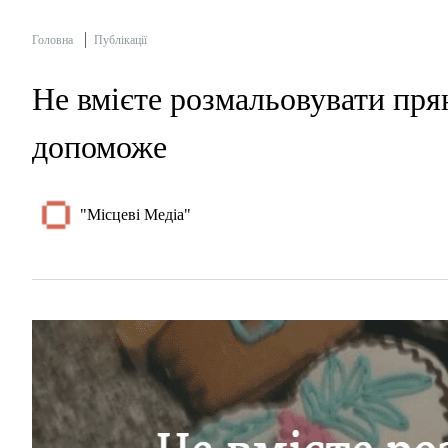
Головна
Публікації
Не вмієте розмальовувати пр
допоможе
"Місцеві Медіа"