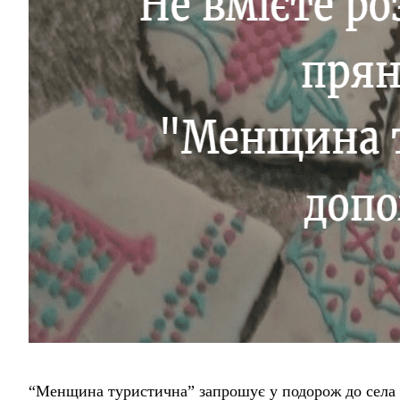
“Менщина туристична” запрошує у подорож до села Бл