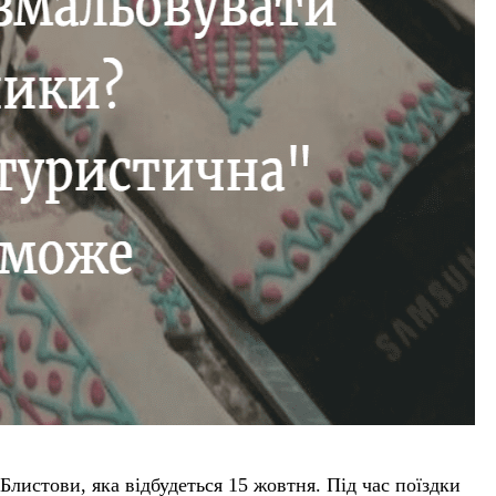
истови, яка відбудеться 15 жовтня. Під час поїздки