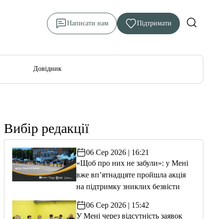
Написати нам
Підтримати
Довідник
овому секторі Менської ОТГ
Вибір редакції
06 Сер 2026 | 16:21
«Щоб про них не забули»: у Мені
вже вп’ятнадцяте пройшла акція
на підтримку зниклих безвісти
06 Сер 2026 | 15:42
У Мені через відсутність заявок