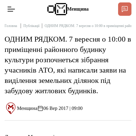
Менщина
Головна
Публікації
ОДНИМ РЯДКОМ. 7 вересня о 10:00 в приміщенні районного 
ОДНИМ РЯДКОМ. 7 вересня о 10:00 в
Новини
приміщенні районного будинку
Підтримати
культури розпочнеться зібрання
Інтерв’ю
учасників АТО, які написали заяви на
виділення земельних ділянок під
Тексти
забудову житлових будинків.
Публікації
Менщина
06 Вер 2017 | 09:00
Про нас
Бюджет