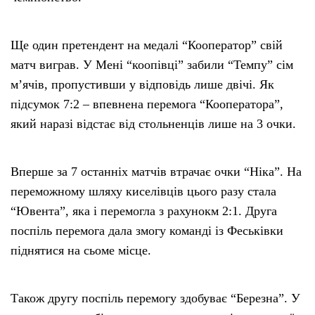
Ще один претендент на медалі “Кооператор” свій
матч виграв. У Мені “коопівці” забили “Темпу” сім
м’ячів, пропустивши у відповідь лише двічі. Як
підсумок 7:2 – впевнена перемога “Кооператора”,
який наразі відстає від стольненців лише на 3 очки.
Вперше за 7 останніх матчів втрачає очки “Ніка”. На
переможному шляху киселівців цього разу стала
“Ювента”, яка і перемогла з рахунокм 2:1. Друга
поспіль перемога дала змогу команді із Феськівки
піднятися на сьоме місце.
Також другу поспіль перемогу здобуває “Березна”. У