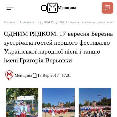
Менщина
Головна
Публікації
ОДНИМ РЯДКОМ. 17 вересня Березна зустрічала гостей перш
ОДНИМ РЯДКОМ. 17 вересня Березна
Новини
зустрічала гостей першого фестивалю
Підтримат
Української народної пісні і танцю
Інтерв’ю
імені Григорія Верьовки
Тексти
Менщина
18 Вер 2017 | 17:01
Публікації
Про нас
Бюджет