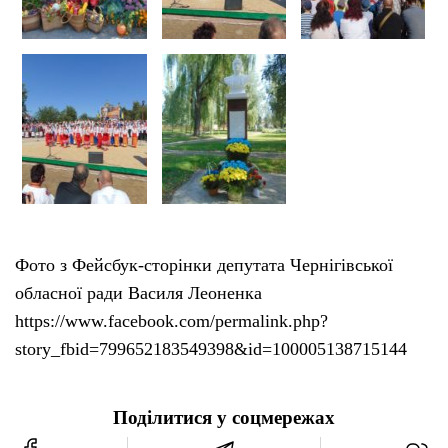
Тендери
Довідник
Контакти
Рекламні прайси
Фото з Фейсбук-сторінки депутата Чернігівської
Підтримати «місцевих»
обласної ради Василя Леоненка
https://www.facebook.com/permalink.php?
Редакційна політика
story_fbid=799652183549398&id=100005138715144
Етичний кодекс
Поділитися у соцмережах