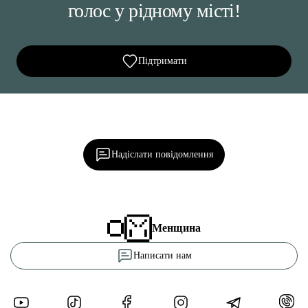
голос у рідному місті!
Підтримати
Ділися важливим, став запитання, обговорюй з
редакцією!
Надіслати повідомлення
Менщина
Написати нам