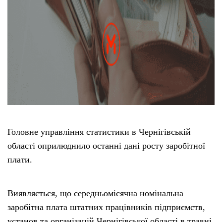
Головне управління статистики в Чернігівській
області оприлюднило останні дані росту заробітної
плати.
Виявляється, що середньомісячна номінальна
заробітна плата штатних працівників підприємств,
установ та організацій Чернігівської області в травні