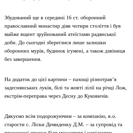
Збудований ще в середині 16 ст. оборонний
православний монастир діяв чотири століття і був
майже вщент зруйнований атеїстами радянської
доби. До сьогодні збереглися лише залишки
оборонних мурів, будинок ігумені, а також дзвіниця
без завершення.
На додаток до цієї картини – пахощі різнотрав’я
задеснянських луків, білі та жовті лілії на річці Лож,
екстрім-переправа через Десну до Куковичів.
Дякуємо всім подорожуючим – за компанію, в.о.
старости с. Ліски Демиденку Д.М. – за супровід та
прокошені стежки біля монастиря і невідомим