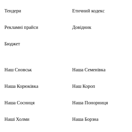
Тендери
Етичний кодекс
Рекламні прайси
Довідник
Бюджет
Наш Сновськ
Наша Семенівка
Наша Корюківка
Наш Короп
Наша Сосниця
Наша Понорниця
Наші Холми
Наша Борзна