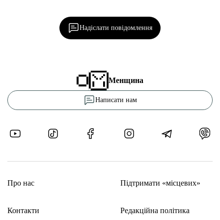
Ділися важливим, став запитання, обговорюй з
редакцією!
Надіслати повідомлення
Менщина
Написати нам
Про нас
Підтримати «місцевих»
Контакти
Редакційна політика