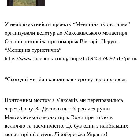
У неділю активісти проекту “Менщина туристична”
організували велотур до Максаківського монастиря.
Ось що розповіла про подорож Вікторія Неруш,
“Менщина туристична”
https://www.facebook.com/groups/176945459392517/perm
“Сьогодні ми відправились в чергову велоподорож.
Понтонним мостом з Максаків ми переправились
через Десну. За Десною ще збереглися руїни
Максаківського монастиря. Вони притягують
величчю та таємничістю. Це був один з найбільших
монастирів-фортець Лівобережжя України!