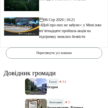
06 Сер 2026 | 16:21
«Щоб про них не забули»: у Мені вже
вп’ятнадцяте пройшла акція на
підтримку зниклих безвісти
Переглянути усі новини
Довідник громади
★ 3.3
Готелі
Остреч
★ 5
Автосервіс
Автоелектрик-Діагност