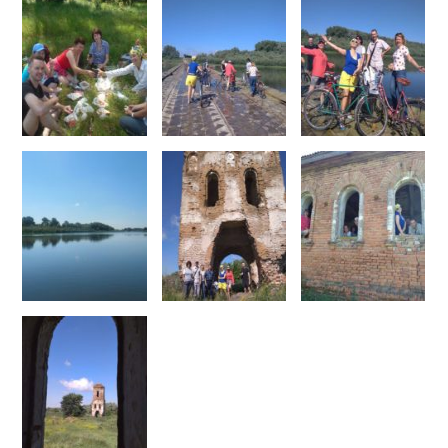
Тендери
Довідник
Контакти
Рекламні прайси
Підтримати «місцевих»
Редакційна політика
Етичний кодекс