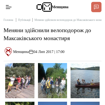
Менщина
Головна
Публікації
Меняни здійснили велоподорож до Максаківського монаст
Меняни здійснили велоподорож до
Новини
Максаківського монастиря
Підтримати
Інтерв’ю
Менщина
04 Лип 2017 | 17:00
Тексти
Публікації
Про нас
Бюджет