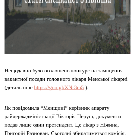
Нещодавно було оголошено конкурс на заміщення
вакантної посади головного лікаря Менської лікарні
(детальніше
https://goo.gl/XNr3m5
).
Як повідомила “Менщині” керівник апарату
райдержадміністрації Вікторія Неруш, документи
подав лише один претендент. Це лікар з Ніжина,
Григорій Разнован. Сьогодні збиратиметься комісія,