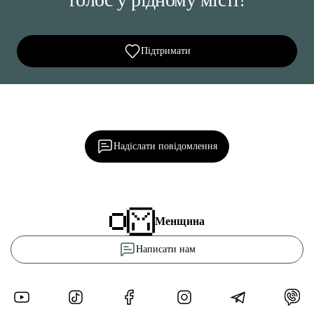
Підтримати
Ділися важливим, став запитання, обговорюй з
редакцією!
Надіслати повідомлення
Менщина
Написати нам