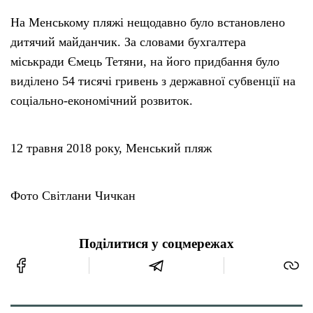
На Менському пляжі нещодавно було встановлено
Тендери
дитячий майданчик. За словами бухгалтера
міськради Ємець Тетяни, на його придбання було
Довідник
виділено 54 тисячі гривень з державної субвенції на
соціально-економічний розвиток.
Контакти
12 травня 2018 року, Менський пляж
Рекламні прайси
Підтримати «місцевих»
Фото Світлани Чичкан
Редакційна політика
Поділитися у соцмережах
Етичний кодекс