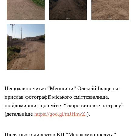
Нещодавно читач “Менщини” Олексій Іващенко
прислав фотографії міського сміттєзвалища,
повідомивши, що сміття “скоро виповзе на трасу”
(детальніше
https://goo.gl/mJHhwZ
).
Після цього директор КП “Менакомунпослуга”