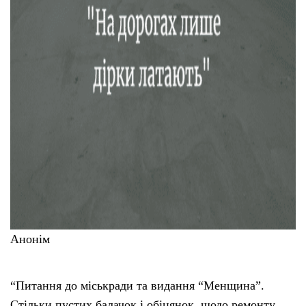
Анонім
“Питання до міськради та видання “Менщина”.
Стільки пустих балачок і обіцянок, щодо ремонту