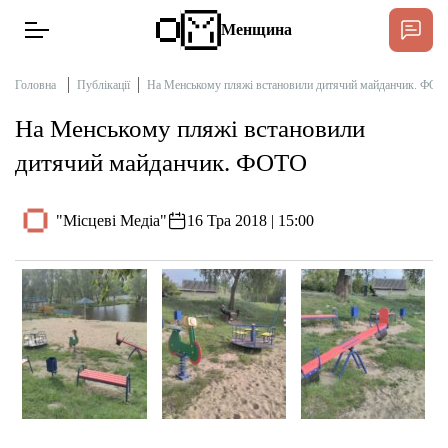
Менщина
Головна
Публікації
На Менському пляжі встановили дитячий майданчик. ФО
На Менському пляжі встановили
Новини
дитячий майданчик. ФОТО
Підтримати
Інтерв’ю
"Місцеві Медіа"
16 Тра 2018 | 15:00
Тексти
Публікації
Про нас
Бюджет