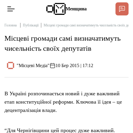
Менщина
Головна
Публікації
Місцеві громади самі визначатимуть чисельність своїх депу
Місцеві громади самі визначатимуть
Новини
чисельність своїх депутатів
Підтримати
Інтерв’ю
"Місцеві Медіа"
10 Бер 2015 | 17:12
Тексти
В Україні розпочинається новий і дуже важливий
Публікації
етап конституційної реформи. Ключова її ідея – це
децентралізація влади.
Про нас
Бюджет
“Для Чернігівщини цей процес дуже важливий.