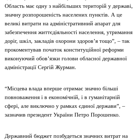
Область має одну з найбільших територій у державі,
Тендери
значну розпорошеність населених пунктів. А це
великі витрати на адміністративний апарат для
Довідник
забезпечення життєдіяльності населення, утримання
доріг, шкіл, закладів охорони здоров’я тощо”, – так
Контакти
прокоментував початок конституційної реформи
виконуючий обов’язки голови обласної державної
Рекламні прайси
адміністрації Сергій Журман.
Підтримати «місцевих»
“Місцева влада вперше отримає значно більші
повноваження і в економічній, і в гуманітарній
Редакційна політика
сфері, але виключно у рамках єдиної держави”, –
зазначив президент України Петро Порошенко.
Етичний кодекс
Державний бюджет позбудеться значних витрат на