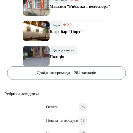
Магазин “Рибалка і велоспорт”
★ 2.9
Бари
Кафе-бар “Порт”
Держустанови
Поліція
Довідник громади · 201 закладів
Рубрики довідника
Освіта
26
Пошта та послуги
18