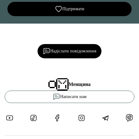
Підтримати
Ділися важливим, став запитання, обговорюй з
редакцією!
Надіслати повідомлення
Менщина
Написати нам