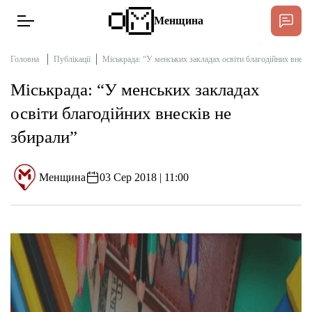
Менщина
Головна
Публікації
Міськрада: “У менських закладах освіти благодійних внескі
Міськрада: “У менських закладах
Новини
освіти благодійних внесків не
Підтримати
збирали”
Інтерв’ю
Менщина
03 Сер 2018 | 11:00
Тексти
Публікації
Про нас
Бюджет