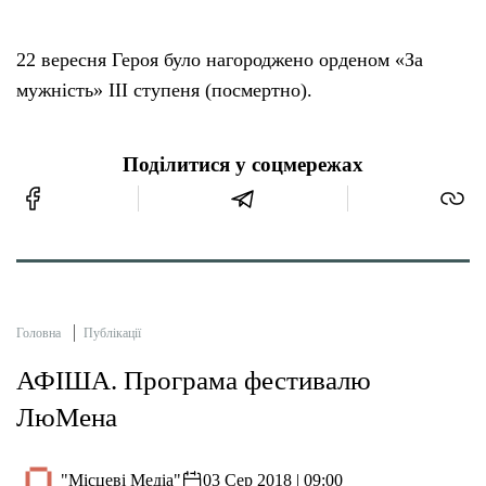
22 вересня Героя було нагороджено орденом «За
мужність» ІІІ ступеня (посмертно).
Поділитися у соцмережах
Головна
Публікації
АФІША. Програма фестивалю
ЛюМена
"Місцеві Медіа"
03 Сер 2018 | 09:00