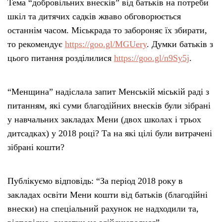
Тема “добровільних внесків” від батьків на потреби
шкіл та дитячих садків жваво обговорюється
останнім часом. Міськрада то забороняє їх збирати,
то рекомендує
https://goo.gl/MGUery
. Думки батьків з
цього питання розділилися
https://goo.gl/n9Sy5j
.
“Менщина” надіслала запит Менській міській раді з
питанням, які суми благодійних внесків були зібрані
у навчальних закладах Мени (двох школах і трьох
дитсадках) у 2018 році? Та на які цілі були витрачені
зібрані кошти?
Публікуємо відповідь: “За період 2018 року в
закладах освіти Мени кошти від батьків (благодійні
внески) на спеціальний рахунок не надходили та,