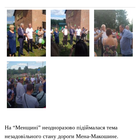
На “Менщині” неодноразово підіймалася тема
незадовільного стану дороги Мена-Макошине.