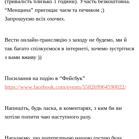
(тривалість близько 1 години). Участь безкоштовна.
“Менщина” пригощає чаєм та печивом ;)
Запрошуємо всіх охочих.
Вести онлайн-трансляцію з заходу не будемо, ми й
так багато спілкуємося в інтернеті, хочемо зустрітися
з вами вживу ))
Посилання на подію в “Фейсбук”
https://www.facebook.com/events/558269964590022/
Напишіть, будь ласка, в коментарях, з ким би ви
хотіли попити чаю наступного разу.
Нагадаємо, що попередньою нашою гостею була