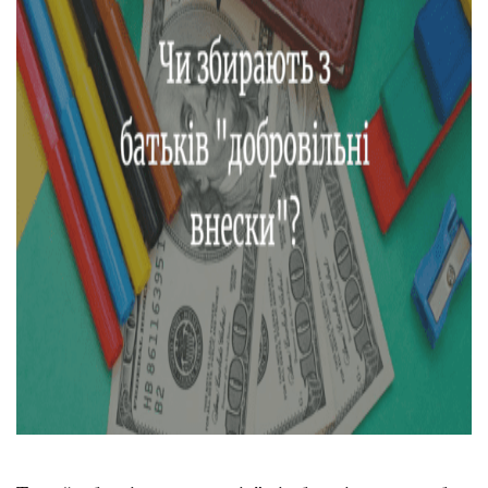
Тендери
Довідник
Контакти
Рекламні прайси
Підтримати «місцевих»
Редакційна політика
Етичний кодекс