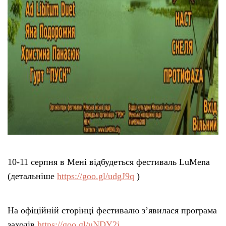
10-11 серпня в Мені відбудеться фестиваль LuMena
(детальніше
https://goo.gl/udgJ9q
)
На офіційній сторінці фестивалю з’явилася програма
заходів
https://goo.gl/uNDY2j