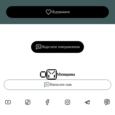
Підтримати
Ділися важливим, став запитання, обговорюй з
редакцією!
Надіслати повідомлення
Менщина
Написати нам