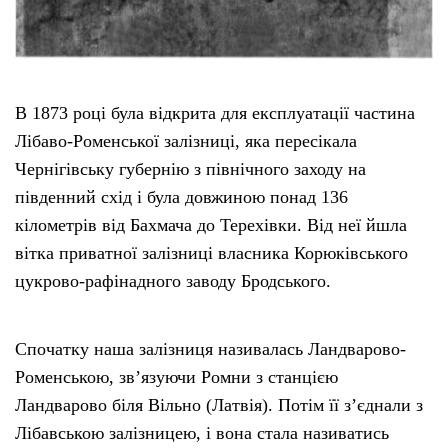
В 1873 році була відкрита для експлуатації частина
Лібаво-Роменської залізниці, яка пересікала
Чернігівську губернію з північного заходу на
південний схід і була довжиною понад 136
кілометрів від Бахмача до Терехівки. Від неї йшла
вітка приватної залізниці власника Корюківського
цукрово-рафінадного заводу Бродського.
Спочатку наша залізниця називалась Ландварово-
Роменською, зв’язуючи Ромни з станцією
Ландварово біля Вільно (Латвія). Потім її з’єднали з
Лібавською залізницею, і вона стала називатись