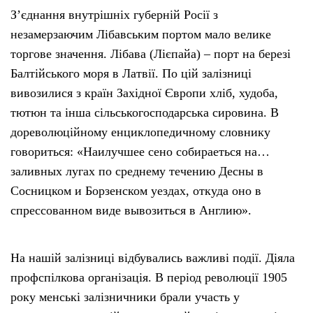
З’єднання внутрішніх губерній Росії з
незамерзаючим Лібавським портом мало велике
торгове значення. Лібава (Лієпайа) – порт на березі
Балтійського моря в Латвії. По цій залізниці
вивозилися з країн Західної Європи хліб, худоба,
тютюн та інша сільськогосподарська сировина. В
дореволюційному енциклопедичному словнику
говориться: «Наилучшее сено собираеться на…
заливных лугах по среднему течению Десны в
Сосницком и Борзенском уездах, откуда оно в
спрессованном виде вывозиться в Англию».
На нашій залізниці відбувались важливі події. Діяла
профспілкова організація. В період революції 1905
року менські залізничники брали участь у