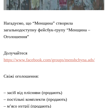
Нагадуємо, що “Менщина” створила
загальнодоступну фейсбук-групу “Менщина –
Оголошення”
Долучайтеся
https://www.facebook.com/groups/menshchyna.ads/
Свіжі оголошення:
– засіб від плісняви (продають)
– постільні комплекти (продають)
– м’ясо нутрії (продають)