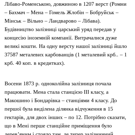
Лібаво-Роменською, довжиною в 1207 верст (Ромни
– Бахмач – Мена – Гомель Жлобін – Бобруйськ –
Мінськ – Вільно – Ландварово – Лібава).
Будівництво залізниці царський уряд передав у
концесію іноземній компанії. Витрачалися дуже
великі кошти. На одну версту нашої залізниці йшло
37587 металевих карбованців (1 металевий крб.. – 1
крб. 40 коп. в кредитках).
Восени 1873 р. одноколійна залізниця почала
працювати. Мена стала станцією ІІІ класу, а
Макошино і Бондарівка – станціями 4 класу. До
першої була виділена ділянка відчуження в 15
гектарів, для двох інших – по 12. Потрібно сказати,
що в Мені перше станційне приміщення було
дерев’яним і стояло там, де тепер залізничний