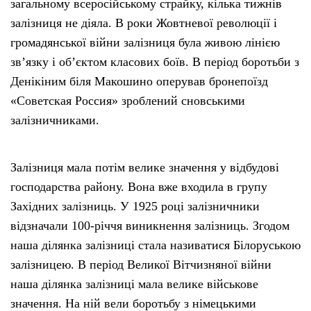
загальному всеросійському страйку, кілька тижнів
залізниця не діяла. В роки Жовтневої революції і
громадянської війни залізниця була живою лінією
зв’язку і об’єктом класових боїв. В період боротьби з
Денікіним біля Макошино оперував бронепоїзд
«Советская Россия» зроблений сновськими
залізничниками.
Залізниця мала потім велике значення у відбудові
господарства району. Вона вже входила в групу
Західних залізниць. У 1925 році залізничники
відзначали 100-річчя виникнення залізниць. Згодом
наша ділянка залізниці стала називатися Білоруською
залізницею. В період Великої Вітчизняної війни
наша ділянка залізниці мала велике військове
значення. На ній вели боротьбу з німецькими