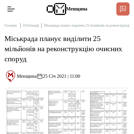
Менщина
Головна
Публікації
Міськрада планує виділити 25 мільйонів на реконструкцію 
Міськрада планує виділити 25
Новини
мільйонів на реконструкцію очисних
Підтримати
споруд
Інтерв’ю
Менщина
25 Січ 2021 | 11:00
Тексти
Публікації
Про нас
Бюджет