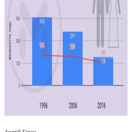
Тендери
Довідник
Контакти
Рекламні прайси
Підтримати «місцевих»
Редакційна політика
Етичний кодекс
Андрій Гапон