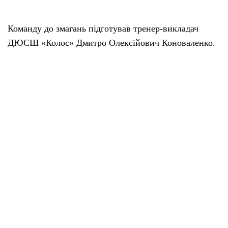
Команду до змагань підготував тренер-викладач
ДЮСШ «Колос» Дмитро Олексійович Коноваленко.
За інформацією Олександра Кириченка
Поділитися у соцмережах
Головна
Публікації
Збірна Менського району з легкої