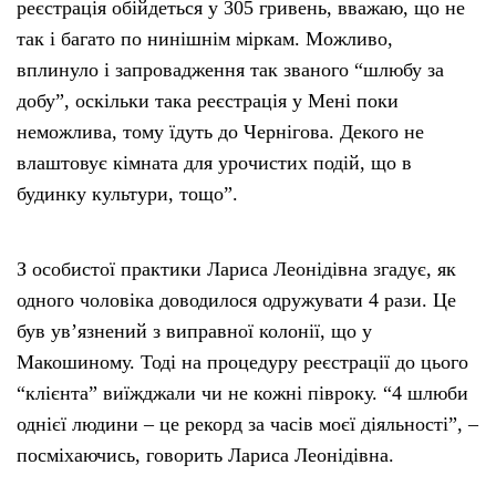
реєстрація обійдеться у 305 гривень, вважаю, що не
так і багато по нинішнім міркам. Можливо,
вплинуло і запровадження так званого “шлюбу за
добу”, оскільки така реєстрація у Мені поки
неможлива, тому їдуть до Чернігова. Декого не
влаштовує кімната для урочистих подій, що в
будинку культури, тощо”.
З особистої практики Лариса Леонідівна згадує, як
одного чоловіка доводилося одружувати 4 рази. Це
був ув’язнений з виправної колонії, що у
Макошиному. Тоді на процедуру реєстрації до цього
“клієнта” виїжджали чи не кожні півроку. “4 шлюби
однієї людини – це рекорд за часів моєї діяльності”, –
посміхаючись, говорить Лариса Леонідівна.