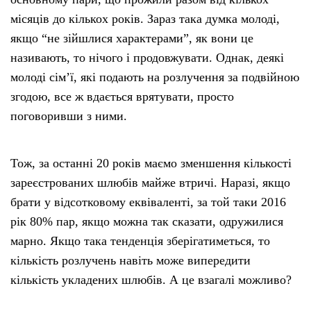
місяців до кількох років. Зараз така думка молоді,
якщо “не зійшлися характерами”, як вони це
називають, то нічого і продовжувати. Однак, деякі
молоді сім’ї, які подають на розлучення за подвійною
згодою, все ж вдається врятувати, просто
поговоривши з ними.
Тож, за останні 20 років маємо зменшення кількості
зареєстрованих шлюбів майже втричі. Наразі, якщо
брати у відсотковому еквіваленті, за той таки 2016
рік 80% пар, якщо можна так сказати, одружилися
марно. Якщо така тенденція зберігатиметься, то
кількість розлучень навіть може випередити
кількість укладених шлюбів. А це взагалі можливо?