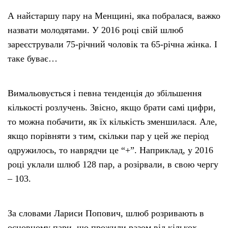
А найстаршу пару на Менщині, яка побралася, важко
назвати молодятами. У 2016 році свій шлюб
зареєстрували 75-річний чоловік та 65-річна жінка. І
таке буває…
Вимальовується і певна тенденція до збільшення
кількості розлучень. Звісно, якщо брати самі цифри,
то можна побачити, як їх кількість зменшилася. Але,
якщо порівняти з тим, скільки пар у цей же період
одружилось, то наврядчи це “+”. Наприклад, у 2016
році уклали шлюб 128 пар, а розірвали, в свою чергу
– 103.
За словами Лариси Попович, шлюб розривають в
основному пари, що прожили разом від кількох