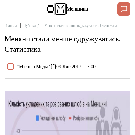
Менщина
Головна
Публікації
Меняни стали менше одружуватись. Статистика
Меняни стали менше одружуватись.
Новини
Статистика
Підтримати
Інтерв’ю
"Місцеві Медіа"
09 Лис 2017 | 13:00
Тексти
Публікації
Про нас
Бюджет