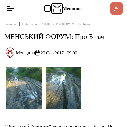
Менщина
Головна
Публікації
МЕНСЬКИЙ ФОРУМ: Про Бігач
МЕНСЬКИЙ ФОРУМ: Про Бігач
Новини
Підтримат
Менщина
29 Сер 2017 | 09:00
Інтерв’ю
Тексти
Публікації
Про нас
Бюджет
“Оце такий “ремонт” дороги зробили у Бігачі! Це