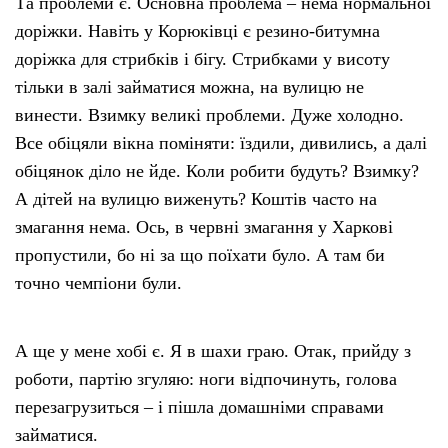
Та проблеми є. Основна проблема – нема нормальної
доріжки. Навіть у Корюківці є резино-битумна
доріжка для стрибків і бігу. Стрибками у висоту
тільки в залі займатися можна, на вулицю не
винести. Взимку великі проблеми. Дуже холодно.
Все обіцяли вікна поміняти: їздили, дивились, а далі
обіцянок діло не йде. Коли робити будуть? Взимку?
А дітей на вулицю виженуть? Коштів часто на
змагання нема. Ось, в червні змагання у Харкові
пропустили, бо ні за що поїхати було. А там би
точно чемпіони були.
А ще у мене хобі є. Я в шахи граю. Отак, прийду з
роботи, партію згуляю: ноги відпочинуть, голова
перезагрузиться – і пішла домашніми справами
займатися.