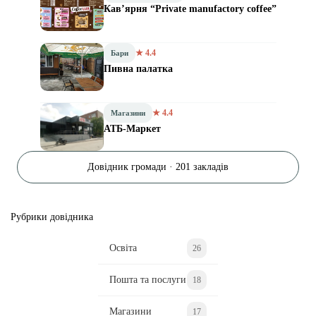
Кав’ярня “Private manufactory coffee”
★ 4.4
Бари
Пивна палатка
★ 4.4
Магазини
АТБ-Маркет
Довідник громади · 201 закладів
Рубрики довідника
Освіта
26
Пошта та послуги
18
Магазини
17