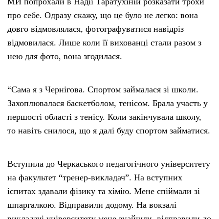
МИ попрохали в Надії Таратухіній розказати трохи
про себе. Одразу скажу, що це було не легко: вона
довго відмовлялася, фотографуватися навідріз
відмовилася. Лише коли її вихованці стали разом з
нею для фото, вона згодилася.
“Сама я з Чернігова. Спортом займалася зі школи.
Захоплювалася баскетболом, тенісом. Брала участь у
першості області з тенісу. Коли закінчувала школу,
то навіть снилося, що я далі буду спортом займатися.
Вступила до Черкаського педагогічного університету
на факультет “тренер-викладач”. На вступних
іспитах здавали фізику та хімію. Мене спіймали зі
шпаргалкою. Відправили додому. На вокзалі
викладачі університету мене знайшли, відправили до