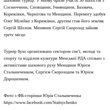
шаховий турнір. У ньому брали участь 30 шахістів з
Сосниччини, Сновщини, Ічнянщини, Бахмача,
Корюківки, Чернігова та Менщини. Перемогу здобув
Олег Мілейко з Корюківки, другим став його земляк
Сергій Шолом. Менянин Сергій Скороход зайняв
третє місце.
Турнір було організовано сектором сім’ї, молоді та
спорту та відділом культури Менської РДА спільно з
активістами шахового руху Менщини Юрієм
Стальниченком, Сергієм Скороходом та Юрієм
Дорошенком.
Фото з ФБ-сторінки Юрія Стальниченка
https://www.facebook.com/Stalnychenko