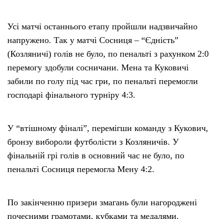
Усі матчі останнього етапу пройшли надзвичайно
напружено. Так у матчі Сосниця – “Єдність”
(Козляничі) голів не було, по пенальті з рахунком 2:0
перемогу здобули сосничани. Мена та Куковичі
забили по голу під час гри, по пенальті перемогли
господарі фінального турніру 4:3.
У “втішному фіналі”, перемігши команду з Кукович,
бронзу вибороли футболісти з Козляничів. У
фінальній грі голів в основний час не було, по
пенальті Сосниця перемогла Мену 4:2.
По закінченню призери змагань були нагороджені
почесними грамотами, кубками та медалями.