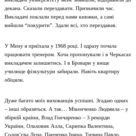
декана. Сказали перездавати. Призначили час.
Викладачі поклали перед нами книжки, а самі
вийшли “покурити”. Здали всі, хто перездавав.
У Мену я приїхала у 1968 році. І одразу почала
працювати тренером. Хоча пропонували і в Черкасах
викладачем залишитись. І в Бровари у вище
училище фізкультури забирали. Навіть квартиру
обіцяли.
Дуже багато моїх вихованців успішні. Згадаю одних
– інші образяться. А так… Мікенченко Людмила – у
збірній країни, Влад Гончаренко – 3 рекорди
України, Ольховик Алла, Скрипка Валентина,
Солов’єва Лєна, Панченко Ірина, Тичина Павло,