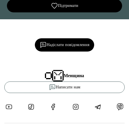
Підтримати
Ділися важливим, став запитання, обговорюй з
редакцією!
Надіслати повідомлення
Менщина
Написати нам