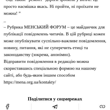
просто насмішка якась. Ні пройти, ні проїхати не
Тендери
можна! ”
_
Довідник
– Рубрика МЕНСЬКИЙ ФОРУМ – це майданчик для
публікації повідомлень читачів. В цій рубриці кожен
Контакти
може опублікувати суспільно-важливе повідомлення,
новину, питання, які не суперечить етиці та
Рекламні прайси
законодавству (зокрема, анонімно).
Відправити повідомлення в редакцію можна
Підтримати «місцевих»
скориставшись спеціальною формою на нашому
сайті, або будь-яким іншим способом
Редакційна політика
https://mena.org.ua/kontakty/
Етичний кодекс
Поділитися у соцмережах