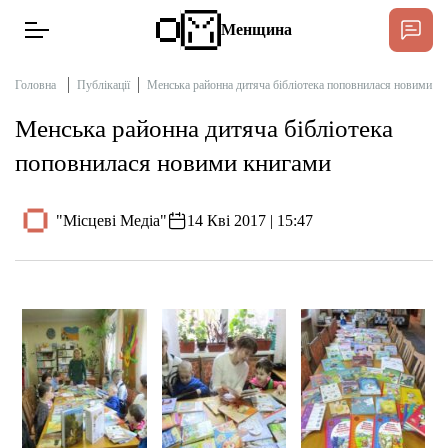
Менщина
Головна
Публікації
Менська районна дитяча бібліотека поповнилася новими к
Менська районна дитяча бібліотека
Новини
поповнилася новими книгами
Підтримати
Інтерв’ю
"Місцеві Медіа"
14 Кві 2017 | 15:47
Тексти
Публікації
Про нас
Бюджет