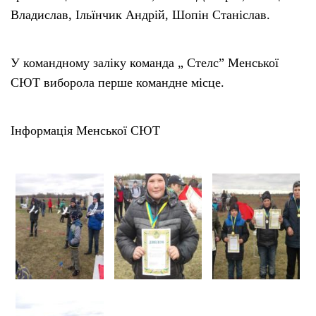
Владислав, Ільїнчик Андрій, Шопін Станіслав.
У командному заліку команда „ Стелс” Менської
СЮТ виборола перше командне місце.
Інформація Менської СЮТ