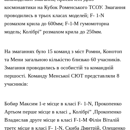
космонавтики на Кубок Роменського ТСОУ. Змагання
проводились в трьох класах моделей; F- 1-N
розмахом крила до 600мм; F-1-M гумомоторна
модель; Колібрі” розмахом крила до 250мм.
На змаганнях було 15 команд з міст Ромни, Конотоп
та Мени загальною кількістю близько 60 учасників.
Змагання проводились в особистій та командній
першості. Команду Менської СЮТ представляли 8
учасників:
Бобир Максим 1-е місце в класі F- 1-N, Прокопенко
Артьом перше місце в класі „ Колібрі” ,Прокопенко
Владислав друге місце в класі F-1-M Філін Віталій
третє місце в класі F- 1-N, Скиба Дмитрій, Олещенко