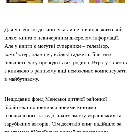
Тендери
Для маленької дитини, яка лише починає життєвий
Довідник
шлях, книга є невичерпним джерелом інформації.
Але у книги є могутні суперники – телевізор,
Контакти
комп’ютер, планшет, всілякі гаджети. Біля них
більшість часу проводить вся родина. Втрату зв’язків
Рекламні прайси
з книжкою в ранньому віці неможливо компенсувати
в майбутньому.
Підтримати «місцевих»
Редакційна політика
Нещодавно фонд Менської дитячої районної
бібліотеки поповнився новими книгами
Етичний кодекс
пізнавального та художнього змісту українських та
зарубіжних авторів. Сім десятків книг надійшло за