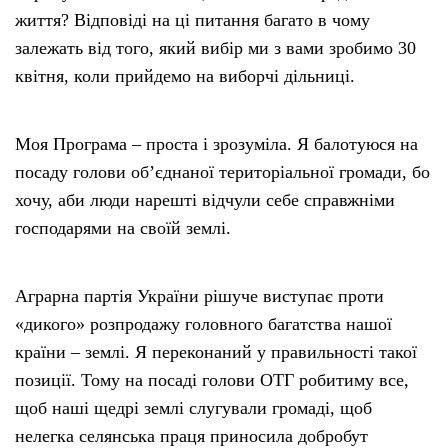
життя? Відповіді на ці питання багато в чому
залежать від того, який вибір ми з вами зробимо 30
квітня, коли прийдемо на виборчі дільниці.
Моя Програма – проста і зрозуміла. Я балотуюся на
посаду голови об’єднаної територіальної громади, бо
хочу, аби люди нарешті відчули себе справжніми
господарями на своїй землі.
Аграрна партія України рішуче виступає проти
«дикого» розпродажу головного багатства нашої
країни – землі. Я переконаний у правильності такої
позиції. Тому на посаді голови ОТГ робитиму все,
щоб наші щедрі землі слугували громаді, щоб
нелегка селянська праця приносила добробут