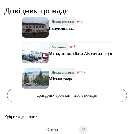
Довідник громади
★ 5
Держустанови
Районний суд
★ 5
Магазини
Мена, металобаза АВ метал груп
★ 4.7
Держустанови
Міська рада
Довідник громади · 201 закладів
Рубрики довідника
Освіта
26