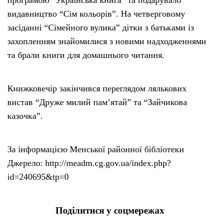
програмою “Українська книга” та подарувало
видавництво “Сім кольорів”. На четверговому
засіданні “Сімейного вулика” дітки з батьками із
захопленням знайомилися з новими надходженнями
та брали книги для домашнього читання.
Книжковечір закінчився переглядом лялькових
вистав “Друже милий пам’ятай” та “Зайчикова
казочка”.
За інформацією Менської районної бібліотеки
Джерело: http://meadm.cg.gov.ua/index.php?
id=240695&tp=0
Поділитися у соцмережах