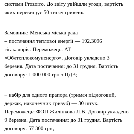
системи Prozorro. До звіту увійшли угоди, вартість
яких перевищує 50 тисяч гривень.
Тендери
Довідник
Замовник: Менська міська рада
– постачання теплової енергії — 192.3096
Контакти
гігакалорія. Переможець: АТ
«Облтеплокомуненерго». Договір укладено 3
Рекламні прайси
березня. Дата постачання: до 31 грудня. Вартість
договору: 1 000 000 грн з ПДВ;
Підтримати «місцевих»
– набір для одного прапора (тримач підлоговий,
Редакційна політика
держак, наконечник тризуб) — 30 штук.
Переможець: ФОП Жилінкова Л.В. Договір укладено
Етичний кодекс
9 березня. Дата постачання: до 31 грудня. Вартість
договору: 57 300 грн;