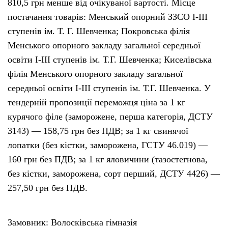
810,5 грн менше від очікуваної вартості. Місце
постачання товарів: Менський опорний ЗЗСО І-ІІІ
ступенів ім. Т. Г. Шевченка; Покровська філія
Менського опорного закладу загальної середньої
освіти І-ІІІ ступенів ім. Т.Г. Шевченка; Киселівська
філія Менського опорного закладу загальної
середньої освіти І-ІІІ ступенів ім. Т.Г. Шевченка. У
тендерній пропозиції переможця ціна за 1 кг
курячого філе (заморожене, перша категорія, ДСТУ
3143) — 158,75 грн без ПДВ; за 1 кг свинячої
лопатки (без кістки, заморожена, ГСТУ 46.019) —
160 грн без ПДВ; за 1 кг яловичини (тазостегнова,
без кістки, заморожена, сорт перший, ДСТУ 4426) —
257,50 грн без ПДВ.
Замовник: Волосківська гімназія