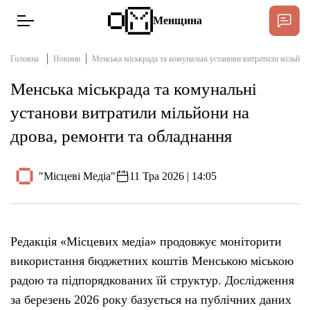
Менщина
Головна
Новини
Менська міськрада та комунальні установи витратили мільйон
Менська міськрада та комунальні
Новини
установи витратили мільйони на
Підтримати
дрова, ремонти та обладнання
Інтерв’ю
"Місцеві Медіа"
11 Тра 2026 | 14:05
Тексти
Публікації
Редакція «Місцевих медіа» продовжує моніторити
використання бюджетних коштів Менською міською
Про нас
радою та підпорядкованих їй структур. Дослідження
за березень 2026 року базується на публічних даних
Бюджет