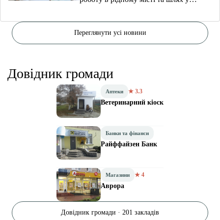
волонтерство
Переглянути усі новини
Довідник громади
★ 3.3
Аптеки
Ветеринарний кіоск
Банки та фінанси
Райффайзен Банк
★ 4
Магазини
Аврора
Довідник громади · 201 закладів