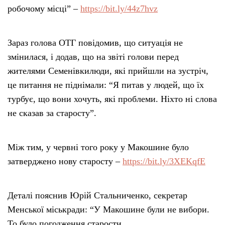
робочому місці” –
https://bit.ly/44z7hvz
Зараз голова ОТГ повідомив, що ситуація не
змінилася, і додав, що на звіті голови перед
жителями Семенівкилюди, які прийшли на зустріч,
це питання не піднімали: “Я питав у людей, що їх
турбує, що вони хочуть, які проблеми. Ніхто ні слова
не сказав за старосту”.
Між тим, у червні того року у Макошине було
затверджено нову старосту –
https://bit.ly/3XEKqfE
Деталі пояснив Юрій Стальниченко, секретар
Менської міськради: “У Макошине були не вибори.
То було погодження старости.