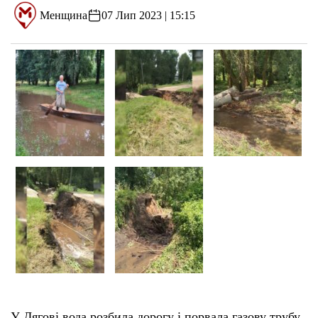
Менщина
07 Лип 2023 | 15:15
У Дягові вода розбила дорогу і порвала газову трубу.