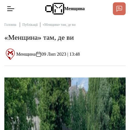
Менщина
Головна
Публікації
«Менщина» там, де ви
«Менщина» там, де ви
Новини
Підтримати
Менщина
09 Лип 2023 | 13:48
Інтерв’ю
Тексти
Публікації
Про нас
Бюджет