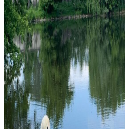
Тендери
Довідник
Контакти
Рекламні прайси
Підтримати «місцевих»
Редакційна політика
Етичний кодекс