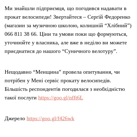
Ми знайшли підприємця, що погодився надавати в
прокат велосипеди! Звертайтеся – Сергій Федоренко
(магазин за музичною школою, колишній “Хлібний”)
066 811 38 66. Ціни та умови поки що формуються,
уточнюйте у власника, але вже в неділю ви можете
приєднатися до нашого “Суничного велотуру”.
Нещодавно “Менщина” провела опитування, чи
потрібен у Мені сервіс прокату велосипедів.
Більшість респондентів погодилася з необхідністю
такої послуги
https://goo.gl/nfft6L
Джерело
https://goo.gl/f426wk