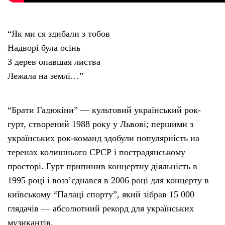
“Як ми ся здибали з тобов
Hадворі була осінь
З дерев опавшая листва
Лежала на землі…”
“Брати Гадюкіни” — культовий український рок-
гурт, створений 1988 року у Львові; першими з
українських рок-команд здобули популярність на
теренах колишнього СРСР і пострадянському
просторі. Гурт припинив концертну діяльність в
1995 році і возз’єднався в 2006 році для концерту в
київському “Палаці спорту”, який зібрав 15 000
глядачів — абсолютний рекорд для українських
музикантів.