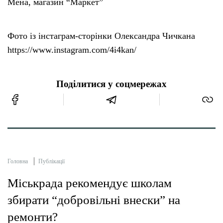
Мена, магазин “Маркет”
Фото із інстаграм-сторінки Олександра Чичкана
https://www.instagram.com/4i4kan/
Поділитися у соцмережах
Головна
Публікації
Міськрада рекомендує школам
збирати “добровільні внески” на
ремонти?