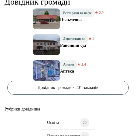
Довідник громади
★ 2.9
Ресторани та кафе
Пельменна
★ 5
Держустанови
Районний суд
★ 2.4
Аптеки
Аптека
Довідник громади · 201 закладів
Рубрики довідника
Освіта
26