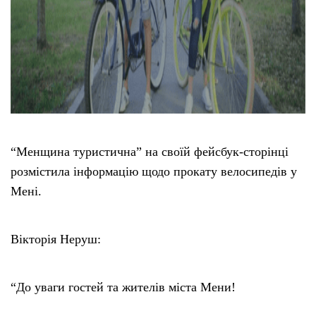
“Менщина туристична” на своїй фейсбук-сторінці
розмістила інформацію щодо прокату велосипедів у
Мені.
Вікторія Неруш:
“До уваги гостей та жителів міста Мени!