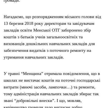
громади.
Нагадаємо, що розпорядженням міського голови від
13 березня 2018 року директорам та завідувачам
закладів освіти Менської ОТГ заборонено збір
коштів з батьків учнів загальноосвітніх та
вихованців дошкільних навчальних закладів для
забезпечення видатків з поточного ремонту на
утримання навчальних закладів.
У травні “Менщина” отримала повідомлення, що в
школах не вистачає коштів на поточні господарські
витрати (миючі засоби, лампочки…) та ремонти,
тому адміністрація навчальних закладів збирає так
звані “добровільні внески”. І що, мовляв,
керівництво громади дало негласне добро.