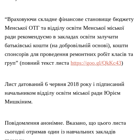
“Враховуючи складне фінансове становище бюджету
Менської ОТГ та відділу освіти Менської міської
ради рекомендуємо в закладах освіти залучати
батьківські кошти (на добровільній основі), кошти
спонсорів для проведення ремонтних робіт класів та
груп” (повний текст листа
https://goo.gl/QkKc43
)
Лист датований 6 червня 2018 року і підписаний
начальником відділу освіти міської ради Юрієм
Мишкіним.
Повідомлення анонімне. Вказано, що цього листа
сьогодні отримав один із навчальних закладів