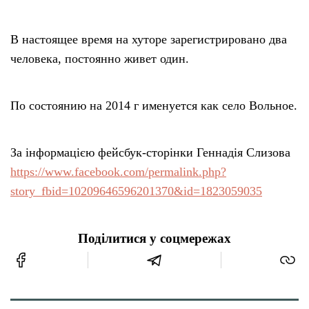
В настоящее время на хуторе зарегистрировано два
человека, постоянно живет один.
По состоянию на 2014 г именуется как село Вольное.
За інформацією фейсбук-сторінки Геннадія Слизова
https://www.facebook.com/permalink.php?
story_fbid=10209646596201370&id=1823059035
Поділитися у соцмережах