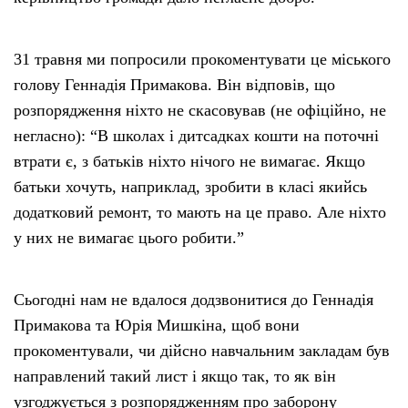
31 травня ми попросили прокоментувати це міського
голову Геннадія Примакова. Він відповів, що
розпорядження ніхто не скасовував (не офіційно, не
негласно): “В школах і дитсадках кошти на поточні
втрати є, з батьків ніхто нічого не вимагає. Якщо
батьки хочуть, наприклад, зробити в класі якийсь
додатковий ремонт, то мають на це право. Але ніхто
у них не вимагає цього робити.”
Сьогодні нам не вдалося додзвонитися до Геннадія
Примакова та Юрія Мишкіна, щоб вони
прокоментували, чи дійсно навчальним закладам був
направлений такий лист і якщо так, то як він
узгоджується з розпорядженням про заборону