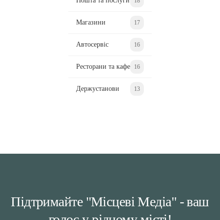
Пошта та послуги
18
Магазини
17
Автосервіс
16
Ресторани та кафе
16
Держустанови
13
Підтримайте "Місцеві Медіа" - ваш
голос у рідному місті!