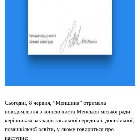
Сьогодні, 8 червня, “Менщина” отримала
повідомлення з копією листа Менської міської ради
керівникам закладів загальної середньої, дошкільної,
позашкільної освіти, у якому говориться про
наступне: