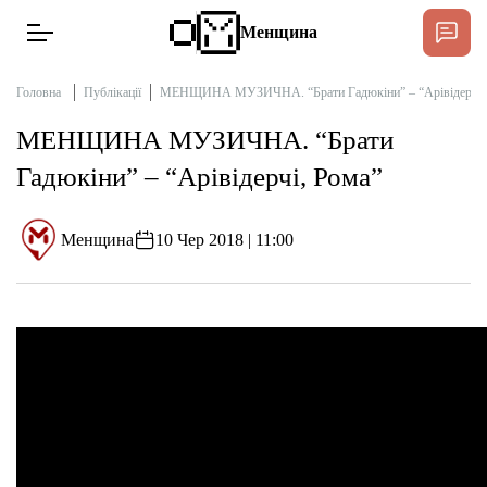
Менщина
Головна
Публікації
МЕНЩИНА МУЗИЧНА. “Брати Гадюкіни” – “Арівідерчі,
МЕНЩИНА МУЗИЧНА. “Брати
Новини
Гадюкіни” – “Арівідерчі, Рома”
Підтримат
Інтерв’ю
Менщина
10 Чер 2018 | 11:00
Тексти
Публікації
Про нас
Бюджет