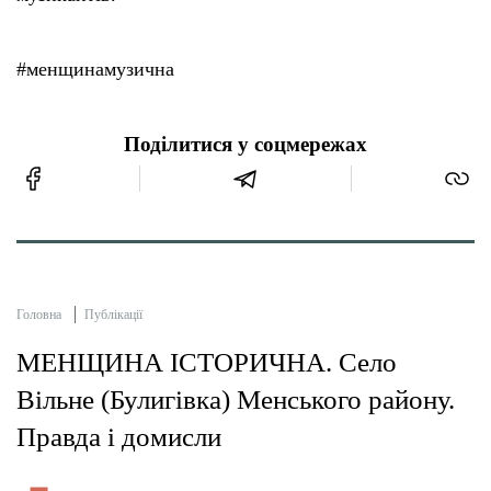
#менщинамузична
Поділитися у соцмережах
Головна
Публікації
МЕНЩИНА ІСТОРИЧНА. Село
Вільне (Булигівка) Менського району.
Правда і домисли