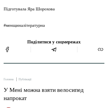
Підготувала Яра Шорохова
#менщиналітературна
Поділитися у соцмережах
Головна
Публікації
У Мені можна взяти велосипед
напрокат