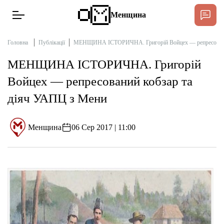
Менщина
Головна
Публікації
МЕНЩИНА ІСТОРИЧНА. Григорій Войцех — репресований
МЕНЩИНА ІСТОРИЧНА. Григорій
Новини
Войцех — репресований кобзар та
Підтримати
діяч УАПЦ з Мени
Інтерв’ю
Менщина
06 Сер 2017 | 11:00
Тексти
Публікації
Про нас
Бюджет