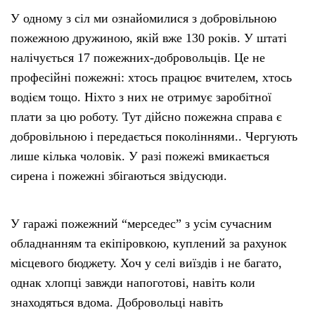
У одному з сіл ми ознайомилися з добровільною
пожежною дружиною, якій вже 130 років. У штаті
налічується 17 пожежних-добровольців. Це не
професійні пожежні: хтось працює вчителем, хтось
водієм тощо. Ніхто з них не отримує заробітної
плати за цю роботу. Тут дійсно пожежна справа є
добровільною і передається поколіннями.. Чергують
лише кілька чоловік. У разі пожежі вмикається
сирена і пожежні збігаються звідусюди.
У гаражі пожежний “мерседес” з усім сучасним
обладнанням та екіпіровкою, куплений за рахунок
місцевого бюджету. Хоч у селі виїздів і не багато,
однак хлопці завжди напоготові, навіть коли
знаходяться вдома. Добровольці навіть