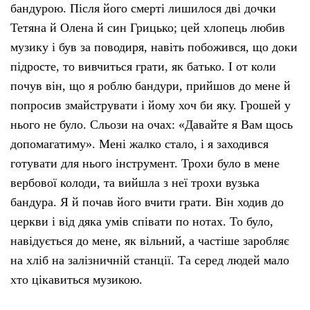
бандурою. Після його смерті лишилося дві дочки
Тетяна й Олена й син Грицько; цей хлопець любив
музику і був за поводиря, навіть побожився, що доки
підросте, то вивчиться грати, як батько. І от коли
почув він, що я роблю бандури, прийшов до мене й
попросив змайструвати і йому хоч би яку. Грошей у
нього не було. Сльози на очах: «Давайте я Вам щось
допомагатиму». Мені жалко стало, і я заходився
готувати для нього інструмент. Трохи було в мене
вербової колоди, та вийшла з неї трохи вузька
бандура. Я й почав його вчити грати. Він ходив до
церкви і від дяка умів співати по нотах. То було,
навідується до мене, як вільний, а частіше заробляє
на хліб на залізничній станції. Та серед людей мало
хто цікавиться музикою.