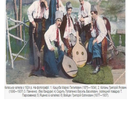
Тендери
Довідник
Контакти
Рекламні прайси
Підтримати «місцевих»
Редакційна політика
Етичний кодекс