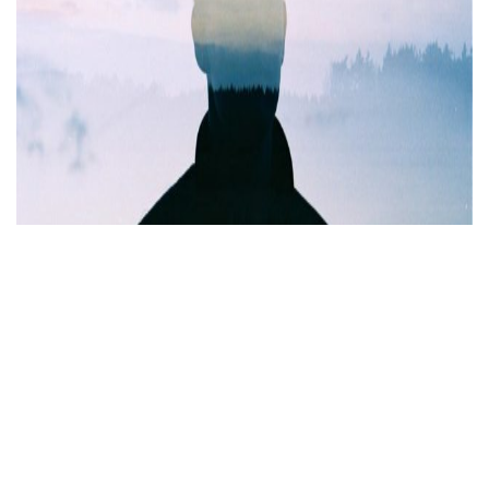
В спину ніж чи добре слово,
В чашку з кавою миш’як?