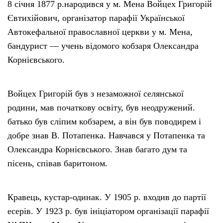
8 січня 1877 р.народився у м. Мена Войцех Григорій
Євтихійович, організатор парафії Української
Автокефальної православної церкви у м. Мена,
бандурист — учень відомого кобзаря Олександра
Корнієвського.
Войцех Григорій був з незаможної селянської
родини, мав початкову освіту, був неодружений.
батько був сліпим кобзарем, а він був поводирем і
добре знав В. Потапенка. Навчався у Потапенка та
Олександра Корнієвського. Знав багато дум та
пісень, співав баритоном.
Кравець, кустар-одинак. У 1905 р. входив до партії
есерів. У 1923 р. був ініціатором організації парафії