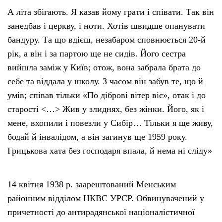
А літа збігають. Я казав йому грати і співати. Так він
занедбав і церкву, і ноти. Хотів швидше опанувати
бандуру. Та що вдієш, незабаром сповнюється 20-й
рік, а він і за партою ще не сидів. Його сестра
вийшла заміж у Київ; отож, вона забрала брата до
себе та віддала у школу. З часом він забув те, що й
умів; співав тільки «По діброві вітер віє», отак і до
старості <…> Жив у злиднях, без жінки. Його, як і
мене, вхопили і повезли у Сибір… Тільки я ще живу,
бодай й інвалідом, а він загинув ще 1959 року.
Грицькова хата без господаря впала, й нема ні сліду»
14 квітня 1938 р. заарештований Менським
районним відділом НКВС УРСР. Обвинувачений у
причетності до антирадянської націоналістичної