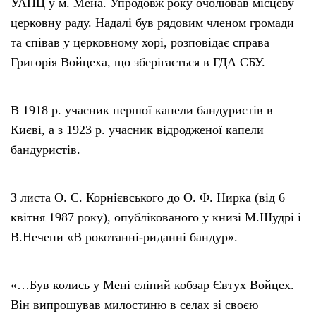
УАПЦ у м. Мена. Упродовж року очолював місцеву
церковну раду. Надалі був рядовим членом громади
та співав у церковному хорі, розповідає справа
Григорія Войцеха, що зберігається в ГДА СБУ.
В 1918 р. учасник першої капели бандуристів в
Києві, а з 1923 р. учасник відродженої капели
бандуристів.
З листа О. С. Корнієвського до О. Ф. Нирка (від 6
квітня 1987 року), опублікованого у книзі М.Шудрі і
В.Нечепи «В рокотанні-риданні бандур».
«…Був колись у Мені сліпий кобзар Євтух Войцех.
Він випрошував милостиню в селах зі своєю