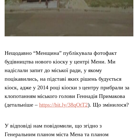
Нещодавно “Менщина” публікувала фотофакт
будівництва нового кіоску у центрі Мени. Ми
надіслали запит до міської ради, у якому
поцікавились, на підставі яких рішень будується
кіоск, адже у 2014 році кіоски з центру прибрали за
клопотанням міського голови Геннадія Примакова
(детальніше –
https://bit.ly/38qOtT2
). Що змінилося?
У відповіді нам повідомили, що згідно з
Генеральним планом міста Мена та планом