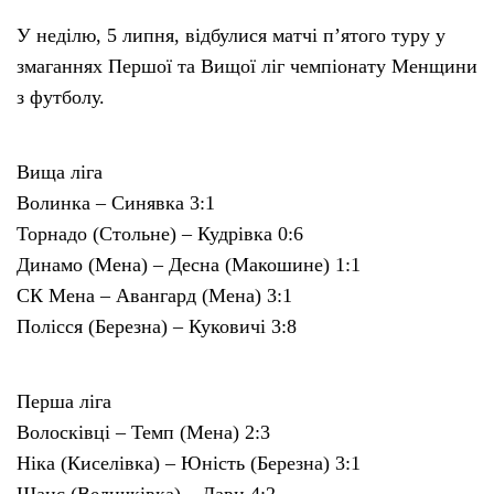
У неділю, 5 липня, відбулися матчі п’ятого туру у
Тендери
змаганнях Першої та Вищої ліг чемпіонату Менщини
з футболу.
Довідник
Вища ліга
Контакти
Волинка – Синявка 3:1
Торнадо (Стольне) – Кудрівка 0:6
Рекламні прайси
Динамо (Мена) – Десна (Макошине) 1:1
СК Мена – Авангард (Мена) 3:1
Підтримати «місцевих»
Полісся (Березна) – Куковичі 3:8
Редакційна політика
Перша ліга
Етичний кодекс
Волосківці – Темп (Мена) 2:3
Ніка (Киселівка) – Юність (Березна) 3:1