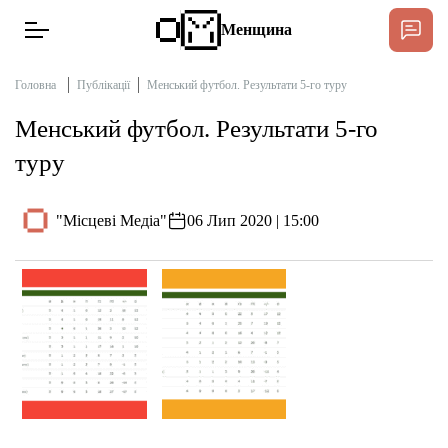
Менщина
Головна
Публікації
Менський футбол. Результати 5-го туру
Менський футбол. Результати 5-го
Новини
туру
Підтримати
Інтерв’ю
"Місцеві Медіа"
06 Лип 2020 | 15:00
Тексти
Публікації
Про нас
Бюджет