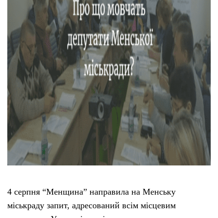
4 серпня “Менщина” направила на Менську
міськраду запит, адресований всім місцевим