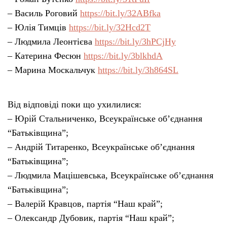
– Василь Роговий
https://bit.ly/32ABfka
– Юлія Тимців
https://bit.ly/32Hcd2T
– Людмила Леонтієва
https://bit.ly/3hPCjHy
– Катерина Фесюн
https://bit.ly/3blkhdA
– Марина Москальчук
https://bit.ly/3h864SL
Від відповіді поки що ухилилися:
– Юрій Стальниченко, Всеукраїнське об’єднання
“Батьківщина”;
– Андрій Титаренко, Всеукраїнське об’єднання
“Батьківщина”;
– Людмила Мацішевська, Всеукраїнське об’єднання
“Батьківщина”;
– Валерій Кравцов, партія “Наш край”;
– Олександр Дубовик, партія “Наш край”;