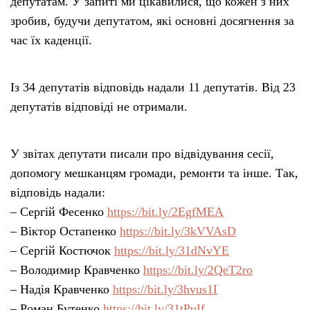
депутатам. У запиті ми цікавилися, що кожен з них
зробив, будучи депутатом, які основні досягнення за
час їх каденції.
Із 34 депутатів відповідь надали 11 депутатів. Від 23
депутатів відповіді не отримали.
У звітах депутати писали про відвідування сесії,
допомогу мешканцям громади, ремонти та інше. Так,
відповідь надали:
– Сергій Фесенко
https://bit.ly/2EgfMEA
– Віктор Остапенко
https://bit.ly/3kVVAsD
– Сергій Костючок
https://bit.ly/31dNvYE
– Володимир Кравченко
https://bit.ly/2QeT2ro
– Надія Кравченко
https://bit.ly/3hvus1I
– Роман Бутенко
https://bit.ly/31tPuIf