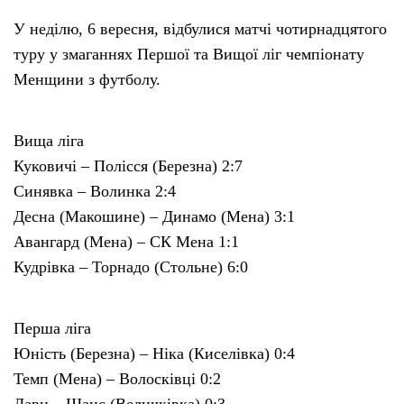
У неділю, 6 вересня, відбулися матчі чотирнадцятого
Тендери
туру у змаганнях Першої та Вищої ліг чемпіонату
Менщини з футболу.
Довідник
Вища ліга
Контакти
Куковичі – Полісся (Березна) 2:7
Синявка – Волинка 2:4
Рекламні прайси
Десна (Макошине) – Динамо (Мена) 3:1
Авангард (Мена) – СК Мена 1:1
Підтримати «місцевих»
Кудрівка – Торнадо (Стольне) 6:0
Редакційна політика
Перша ліга
Етичний кодекс
Юність (Березна) – Ніка (Киселівка) 0:4
Темп (Мена) – Волосківці 0:2