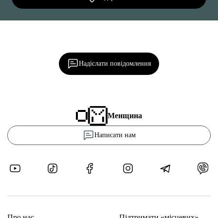
Ділися важливим, став запитання, обговорюй з
редакцією!
Надіслати повідомлення
Менщина
Написати нам
Про нас
Підтримати «місцевих»