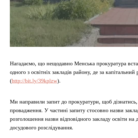
Нагадаємо, що нещодавно Менська прокуратура вста
одного з освітніх закладів району, де за капітальни
(
http://bit.ly/39kplzw
).
Ми направили запит до прокуратури, щоб дізнатись,
провадження. У частині запиту стосовно назви заклад
розголошення назви відповідного закладу освіти на 
досудового розслідування.