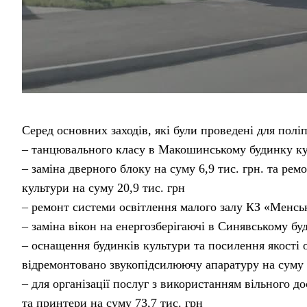
Серед основних заходів, які були проведені для полі
– танцювального класу в Макошинському будинку кул
– заміна дверного блоку на суму 6,9 тис. грн. та ре
культури на суму 20,9 тис. грн
– ремонт системи освітлення малого залу КЗ «Менськ
– заміна вікон на енергозберігаючі в Синявському бу
– оснащення будинків культури та посилення якості о
відремонтовано звукопідсилюючу апаратуру на суму 2
– для організації послуг з використанням вільного д
та принтери на суму 73,7 тис. грн