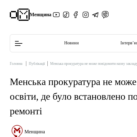
Менщина
Новини
Інтерв’
Головна
Публікації
Менська прокуратура не може повідомити назву закладу
Редакційна політика
Етичний кодекс
Менська прокуратура не може
освіти, де було встановлено 
ремонті
Менщина