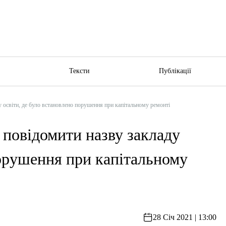
ю
Тексти
Публікації
 освіти, де було встановлено порушення при капітальному ремонті
 повідомити назву закладу
порушення при капітальному
28 Січ 2021 | 13:00