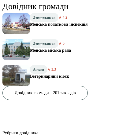
Довідник громади
★ 4.2
Держустанови
Менська податкова інспекція
★ 5
Держустанови
Менська міська рада
★ 3.3
Аптеки
Ветеринарний кіоск
Довідник громади · 201 закладів
Рубрики довідника