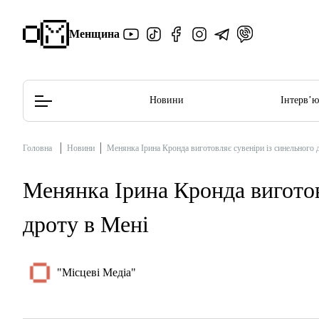
Менщина
Новини
Інтерв’
Головна
Новини
Менянка Ірина Кронда виготовляє сувеніри із синельного 
Редакційна політика
Етичний кодекс
Менянка Ірина Кронда виготов
дроту в Мені
"Місцеві Медіа"