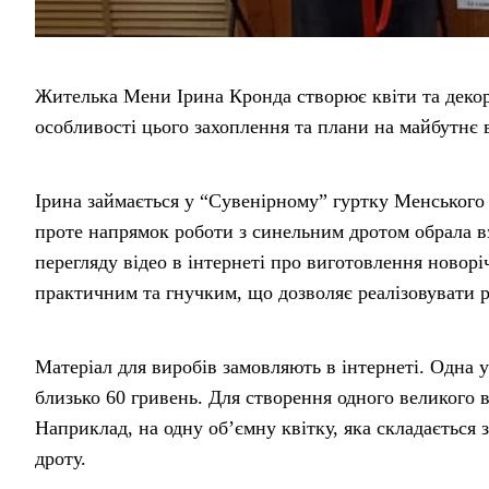
Жителька Мени Ірина Кронда створює квіти та декор
особливості цього захоплення та плани на майбутнє 
Ірина займається у “Сувенірному” гуртку Менського 
проте напрямок роботи з синельним дротом обрала вз
перегляду відео в інтернеті про виготовлення новорі
практичним та гнучким, що дозволяє реалізовувати рі
Матеріал для виробів замовляють в інтернеті. Одна 
близько 60 гривень. Для створення одного великого 
Наприклад, на одну об’ємну квітку, яка складається 
дроту.