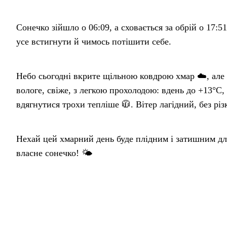
Сонечко зійшло о 06:09, а сховається за обрій о 17:5
усе встигнути й чимось потішити себе.
Небо сьогодні вкрите щільною ковдрою хмар ☁️, але
вологе, свіже, з легкою прохолодою: вдень до +13°C
вдягнутися трохи тепліше 🧥. Вітер лагідний, без різ
Нехай цей хмарний день буде плідним і затишним для
власне сонечко! 🌤️
З любов’ю, ваша баба Горпина ❤️