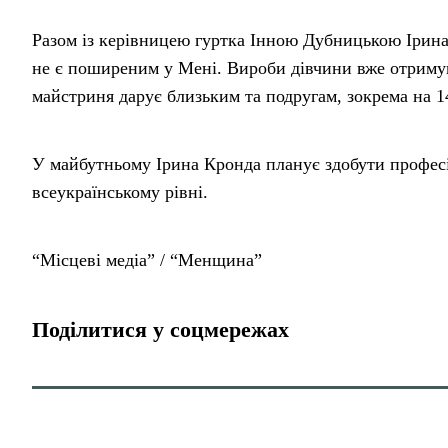
Разом із керівницею гуртка Інною Дубницькою Ірина 
не є поширеним у Мені. Вироби дівчини вже отримув
майстриня дарує близьким та подругам, зокрема на 14
У майбутньому Ірина Кронда планує здобути професій
всеукраїнському рівні.
“Місцеві медіа” / “Менщина”
Поділитися у соцмережах