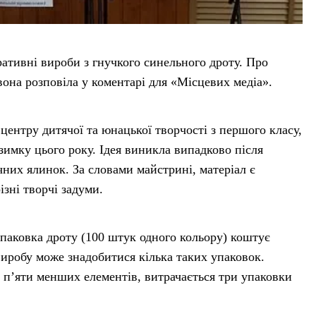
ативні вироби з гнучкого синельного дроту. Про
вона розповіла у коментарі для «Місцевих медіа».
центру дитячої та юнацької творчості з першого класу,
имку цього року. Ідея виникла випадково після
чних ялинок. За словами майстрині, матеріал є
зні творчі задуми.
упаковка дроту (100 штук одного кольору) коштує
виробу може знадобитися кілька таких упаковок.
з п’яти менших елементів, витрачається три упаковки