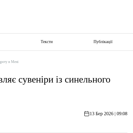
ю
Тексти
Публікації
дроту в Мені
ляє сувеніри із синельного
13 Бер 2026 | 09:08