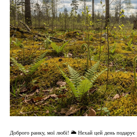
Доброго ранку, мої любі! 🌥️ Нехай цей день подарує