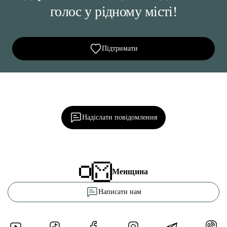
голос у рідному місті!
Підтримати
Ділися важливим, став запитання, обговорюй з
редакцією!
Надіслати повідомлення
Менщина
Написати нам