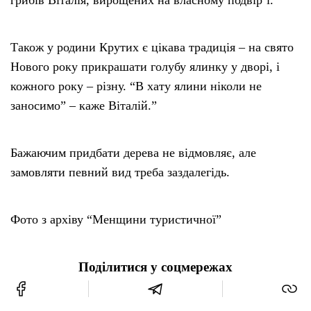
грибів Віталія, вирощених на власному подвір’ї.
Також у родини Крутих є цікава традиція – на свято
Нового року прикрашати голубу ялинку у дворі, і
кожного року – різну. “В хату ялини ніколи не
заносимо” – каже Віталій.”
Бажаючим придбати дерева не відмовляє, але
замовляти певний вид треба заздалегідь.
Фото з архіву “Менщини туристичної”
Поділитися у соцмережах