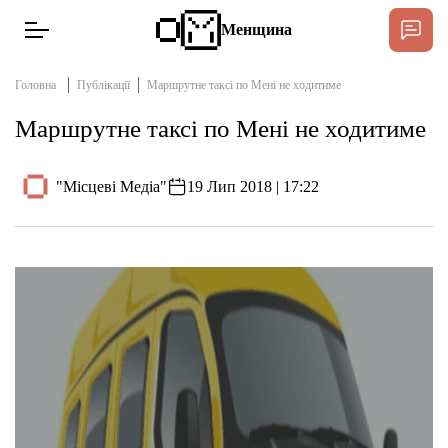
Менщина
Головна
Публікації
Маршрутне таксі по Мені не ходитиме
Маршрутне таксі по Мені не ходитиме
Новини
Підтримати
"Місцеві Медіа"
19 Лип 2018 | 17:22
Інтерв’ю
Тексти
Публікації
Про нас
Бюджет