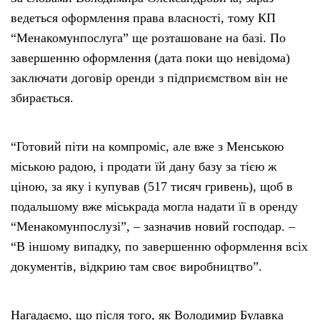
ведеться оформлення права власності, тому КП
“Менакомунпослуга” ще розташоване на базі. По
завершенню оформлення (дата поки що невідома)
заключати договір оренди з підприємством він не
збирається.
“Готовий піти на компроміс, але вже з Менською
міською радою, і продати їй дану базу за тією ж
ціною, за яку і купував (517 тисяч гривень), щоб в
подальшому вже міськрада могла надати її в оренду
“Менакомунпослузі”, – зазначив новий господар. –
“В іншому випадку, по завершенню оформлення всіх
документів, відкрию там своє виробництво”.
Нагадаємо, що після того, як Володимир Булавка