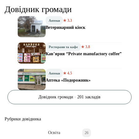
Довідник громади
★ 3.3
Аптеки
Ветеринарний кіоск
★ 3.8
Ресторани та кафе
Кав’ярня “Private manufactory coffee”
★ 4.5
Аптеки
Аптека «Подорожник»
Довідник громади · 201 закладів
Рубрики довідника
Освіта
26