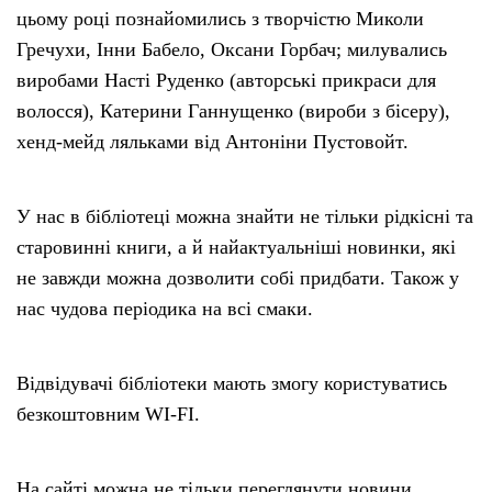
цьому році познайомились з творчістю Миколи
Гречухи, Інни Бабело, Оксани Горбач; милувались
виробами Насті Руденко (авторські прикраси для
волосся), Катерини Ганнущенко (вироби з бісеру),
хенд-мейд ляльками від Антоніни Пустовойт.
У нас в бібліотеці можна знайти не тільки рідкісні та
старовинні книги, а й найактуальніші новинки, які
не завжди можна дозволити собі придбати. Також у
нас чудова періодика на всі смаки.
Відвідувачі бібліотеки мають змогу користуватись
безкоштовним WI-FI.
На сайті можна не тільки переглянути новини