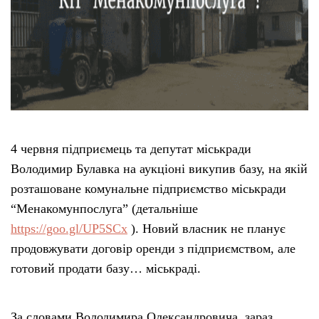
4 червня підприємець та депутат міськради
Володимир Булавка на аукціоні викупив базу, на якій
розташоване комунальне підприємство міськради
“Менакомунпослуга” (детальніше
https://goo.gl/UP5SCx
). Новий власник не планує
продовжувати договір оренди з підприємством, але
готовий продати базу… міськраді.
За словами Володимира Олександровича, зараз