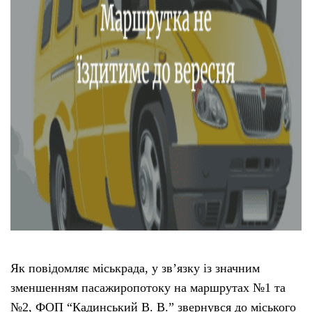
Тендери
Довідник
Контакти
Рекламні прайси
Підтримати «місцевих»
Редакційна політика
Етичний кодекс
Як повідомляє міськрада, у зв’язку із значним
зменшенням пасажиропотоку на маршрутах №1 та
№2, ФОП “Кадинський В. В.” звернувся до міського