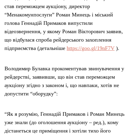
став переможцем аукціону, директор
“Менакомунпослуги” Роман Минець і міський
голова Геннадій Примаков випустили
відеозвернення, у якому Роман Вікторович заявив,
що відбулася спроба рейдерського захоплення
підприємства (детальніше
https://goo.gl/19nF7V
).
Володимир Булавка прокоментував звинувачення у
рейдерстві, заявивши, що він став переможцем
аукціону згідно з законом і, що навпаки, хотів не
допустити “оборудку”:
“Як я розумію, Геннадій Примаков і Роман Минець
уже знали (до оголошення аукціону – ред.), кому
дістанеться це приміщення і хотіли тихо його