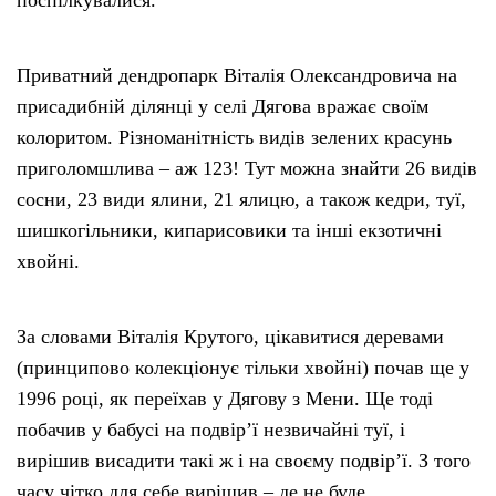
поспілкувалися.
Приватний дендропарк Віталія Олександровича на
присадибній ділянці у селі Дягова вражає своїм
колоритом. Різноманітність видів зелених красунь
приголомшлива – аж 123! Тут можна знайти 26 видів
сосни, 23 види ялини, 21 ялицю, а також кедри, туї,
шишкогільники, кипарисовики та інші екзотичні
хвойні.
За словами Віталія Крутого, цікавитися деревами
(принципово колекціонує тільки хвойні) почав ще у
1996 році, як переїхав у Дягову з Мени. Ще тоді
побачив у бабусі на подвір’ї незвичайні туї, і
вирішив висадити такі ж і на своєму подвір’ї. З того
часу чітко для себе вирішив – де не буде