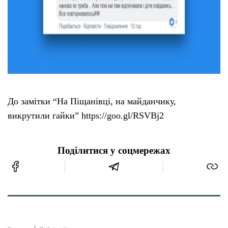
До замітки “На Пiщанiвцi, на майданчику,
викрутили гайки” https://goo.gl/RSVBj2
Поділитися у соцмережах