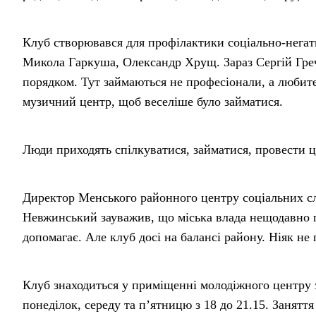
Клуб створювався для профілактики соціально-негати
Микола Гаркуша, Олександр Хрущ. Зараз Сергій Гречу
порядком. Тут займаються не професіонали, а любите
музичний центр, щоб веселіше було займатися.
Люди приходять спілкуватися, займатися, провести ц
Директор Менського районного центру соціальних сл
Невжинський зауважив, що міська влада нещодавно п
допомагає. Але клуб досі на балансі району. Ніяк не 
Клуб знаходиться у приміщенні молодіжного центру з
понеділок, середу та п’ятницю з 18 до 21.15. Занятт