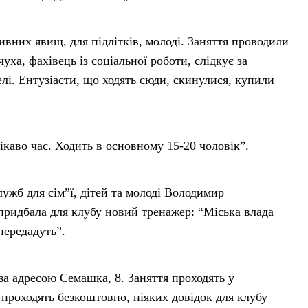
вних явищ, для підлітків, молоді. Заняття проводили
ха, фахівець із соціальної роботи, слідкує за
лі. Ентузіасти, що ходять сюди, скинулися, купили
ікаво час. Ходить в основному 15-20 чоловік”.
ужб для сім”ї, дітей та молоді Володимир
ридбала для клубу новий тренажер: “Міська влада
передадуть”.
а адресою Семашка, 8. Заняття проходять у
я проходять безкоштовно, ніяких довідок для клубу