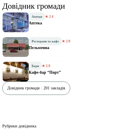
Довідник громади
★ 2.4
Аптеки
Аптека
★ 2.9
Ресторани та кафе
Пельменна
★ 2.9
Бари
Кафе-бар “Порт”
Довідник громади · 201 закладів
Рубрики довідника