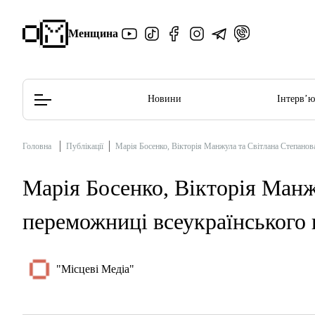
Менщина
Новини
Інтерв’
Головна
Публікації
Марія Босенко, Вікторія Манжула та Світлана Степанова
Редакційна політика
Етичний кодекс
Марія Босенко, Вікторія Манж
переможниці всеукраїнського 
"Місцеві Медіа"