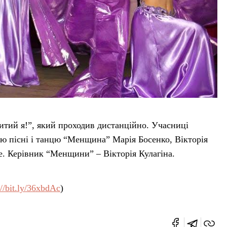
итий я!”, який проходив дистанційно. Учасниці
ю пісні і танцю “Менщина” Марія Босенко, Вікторія
. Керівник “Менщини” – Вікторія Кулагіна.
://bit.ly/36xbdAc
)