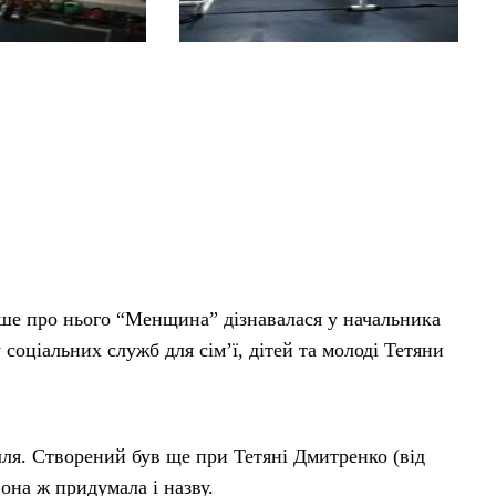
іше про нього “Менщина” дізнавалася у начальника
 соціальних служб для сім’ї, дітей та молоді Тетяни
лля. Створений був ще при Тетяні Дмитренко (від
она ж придумала і назву.