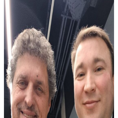
Тендери
Довідник
Контакти
Рекламні прайси
Підтримати «місцевих»
Редакційна політика
Етичний кодекс