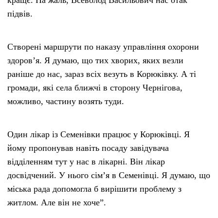
кращє. На жаль, Всеволод Васильович нас отак
підвів.
Створені маршрути по наказу управління охорони
здоров’я. Я думаю, що тих хворих, яких везли
раніше до нас, зараз всіх везуть в Корюківку. А ті
громади, які села ближчі в сторону Чернігова,
можливо, частину возять туди.
Один лікар із Семенівки працює у Корюківці. Я
йому пропонував навіть посаду завідувача
відділенням тут у нас в лікарні. Він лікар
досвідчений. У нього сім’я в Семенівці. Я думаю, що
міська рада допомогла б вирішити проблему з
житлом. Але він не хоче”.