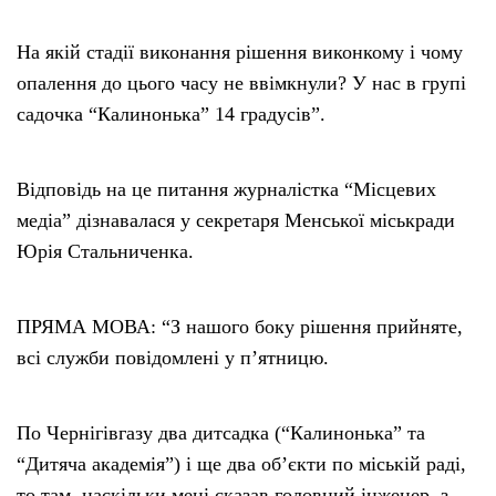
На якій стадії виконання рішення виконкому і чому
опалення до цього часу не ввімкнули? У нас в групі
садочка “Калинонька” 14 градусів”.
Відповідь на це питання журналістка “Місцевих
медіа” дізнавалася у секретаря Менської міськради
Юрія Стальниченка.
ПРЯМА МОВА: “З нашого боку рішення прийняте,
всі служби повідомлені у п’ятницю.
По Чернігівгазу два дитсадка (“Калинонька” та
“Дитяча академія”) і ще два об’єкти по міській раді,
то там, наскільки мені сказав головний інженер, з