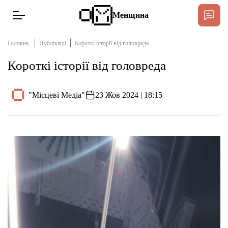
Менщина
Головна
Публікації
Короткі історії від головреда
Короткі історії від головреда
Новини
Підтримати
"Місцеві Медіа"
23 Жов 2024 | 18:15
Інтерв’ю
Тексти
Публікації
Про нас
Бюджет