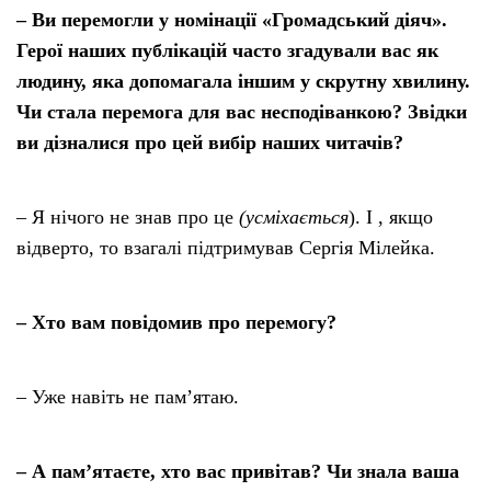
– Ви перемогли у номінації «Громадський діяч».
Герої наших публікацій часто згадували вас як
людину, яка допомагала
іншим
у
скрутну хвилину.
Чи стала перемога для вас несподіванкою? Звідки
ви дізналися
про
цей вибір наших читачів
?
– Я нічого не знав про це
(усміхається
). І , якщо
відверто, то взагалі підтримував Сергія Мілейка.
– Хто вам повідомив про перемогу?
– Уже навіть не пам’ятаю.
– А пам’ятаєте, хто вас привітав? Чи знала ваша