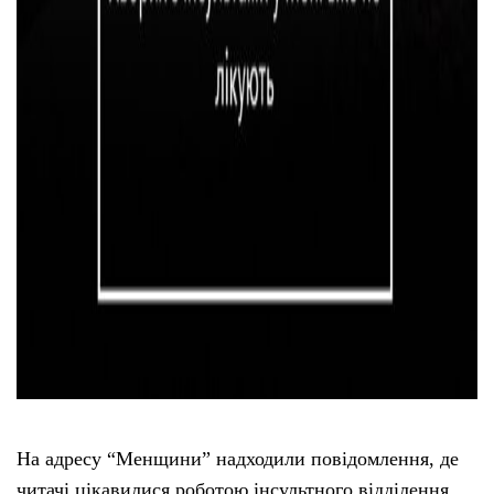
На адресу “Менщини” надходили повідомлення, де
читачі цікавилися роботою інсультного відділення