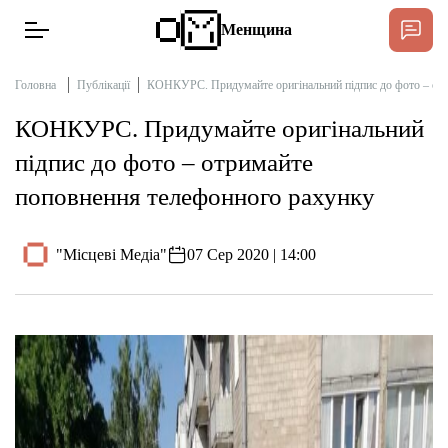
Менщина
Головна
Публікації
КОНКУРС. Придумайте оригінальний підпис до фото – отр
КОНКУРС. Придумайте оригінальний
Новини
підпис до фото – отримайте
Підтримати
поповнення телефонного рахунку
Інтерв’ю
"Місцеві Медіа"
07 Сер 2020 | 14:00
Тексти
Публікації
Про нас
Бюджет