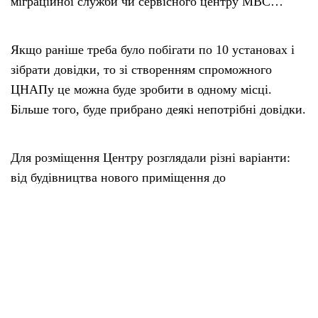
міграційної служби чи сервісного центру МВС…
Якщо раніше треба було побігати по 10 установах і
зібрати довідки, то зі створенням спроможного
ЦНАПу це можна буде зробити в одному місці.
Більше того, буде прибрано деякі непотрібні довідки.
Для розміщення Центру розглядали різні варіанти:
від будівництва нового приміщення до
переобладнання вже існуючих, як, наприклад,
перший поверх адміністрації, перших поверх
районної бібліотеки та приміщення Центру культури
та дозвілля молоді.
Наразі першим кроком планується створення