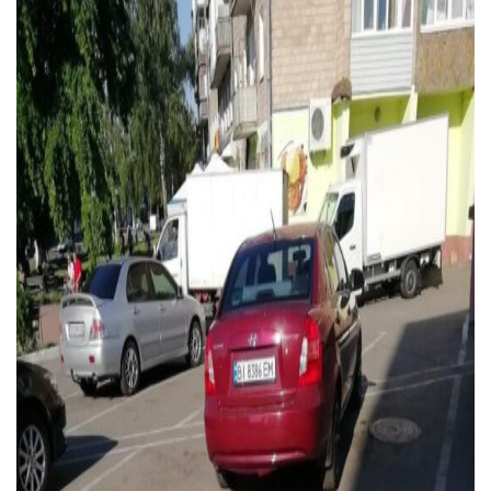
Тендери
Довідник
Контакти
Рекламні прайси
Підтримати «місцевих»
Редакційна політика
Етичний кодекс