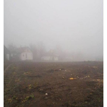
Тендери
Довідник
Контакти
Рекламні прайси
Підтримати «місцевих»
Редакційна політика
Етичний кодекс