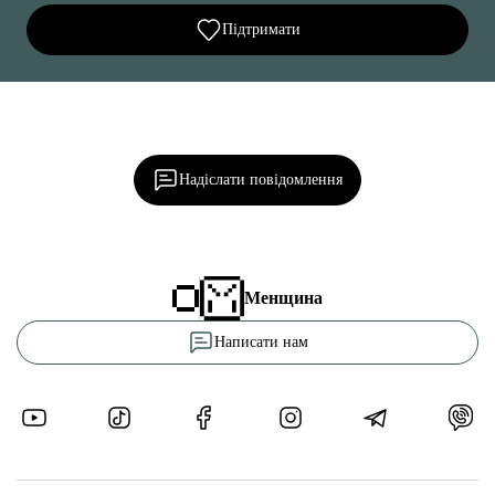
Підтримати
Ділися важливим, став запитання, обговорюй з
редакцією!
Надіслати повідомлення
Менщина
Написати нам