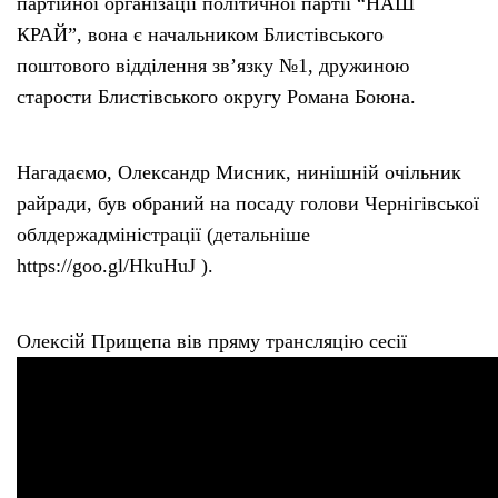
партійної організації політичної партії “НАШ
КРАЙ”, вона є начальником Блистівського
поштового відділення зв’язку №1, дружиною
старости Блистівського округу Романа Боюна.
Нагадаємо, Олександр Мисник, нинішній очільник
райради, був обраний на посаду голови Чернігівської
облдержадміністрації (детальніше
https://goo.gl/HkuHuJ ).
Олексій Прищепа вів пряму трансляцію сесії