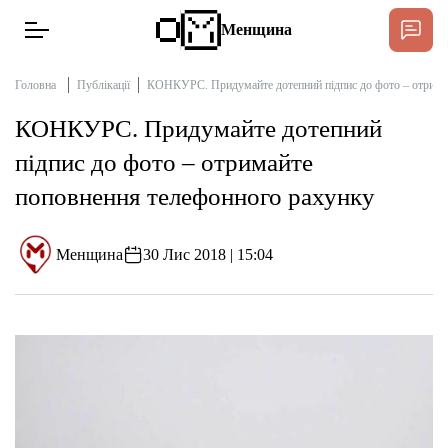
Менщина
Головна
Публікації
КОНКУРС. Придумайте дотепний підпис до фото – отрима
КОНКУРС. Придумайте дотепний
Новини
підпис до фото – отримайте
Підтримат
поповнення телефонного рахунку
Інтерв’ю
Менщина
30 Лис 2018 | 15:04
Тексти
Публікації
Про нас
Бюджет