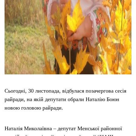
Сьогодні, 30 листопада, відбулася позачергова сесія
райради, на якій депутати обрали Наталію Боюн
новою головою райради.
Наталія Миколаївна – депутат Менської районної