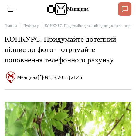
Менщина
Головна
Публікації
КОНКУРС. Придумайте дотепний підпис до фото – отрима
КОНКУРС. Придумайте дотепний
Новини
підпис до фото – отримайте
Підтри
поповнення телефонного рахунку
Інтерв’ю
Менщина
09 Тра 2018 | 21:46
Тексти
Публікації
Про нас
Бюджет