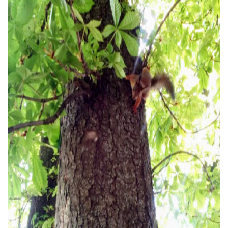
Тендери
Довідник
Контакти
Рекламні прайси
Підтримати «місцевих»
Редакційна політика
Етичний кодекс