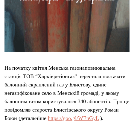
На початку квітня Менська газонаповнювальна
станція ТОВ “Харківрегіонгаз” перестала постачати
балонний скраплений газ у Блистову, єдине
негазифіковане село в Менській громаді, у якому
балонним газом користувалося 340 абонентів. Про це
повідомляв староста Блистівського округу Роман
Боюн (детальніше
https://goo.gl/WEnGyL
).