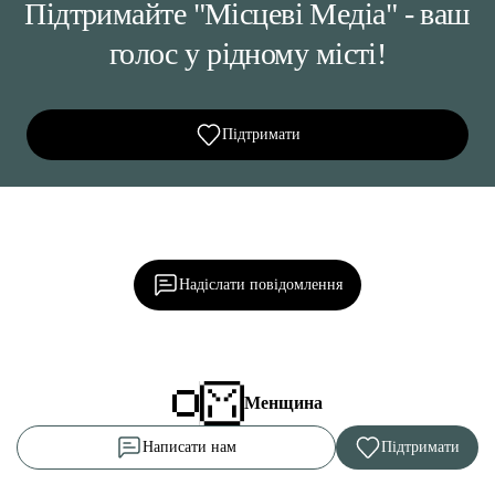
Підтримайте "Місцеві Медіа" - ваш
голос у рідному місті!
Підтримати
Ділися важливим, став запитання, обговорюй з
редакцією!
Надіслати повідомлення
Менщина
Написати нам
Підтримати