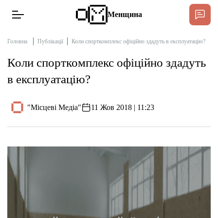
Менщина
Головна
Публікації
Коли спорткомплекс офіційно здадуть в експлуатацію?
Коли спорткомплекс офіційно здадуть
Новини
в експлуатацію?
Підтримати
Інтерв’ю
"Місцеві Медіа"
11 Жов 2018 | 11:23
Тексти
Публікації
Про нас
Бюджет