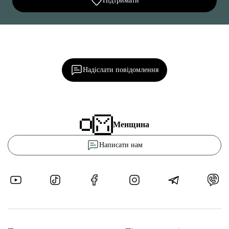
Підтримати
Ділися важливим, став запитання, обговорюй з
редакцією!
Надіслати повідомлення
Менщина
Написати нам