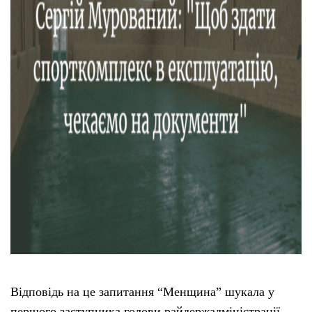
Тендери
Довідник
Контакти
Рекламні прайси
Підтримати «місцевих»
Редакційна політика
Етичний кодекс
Відповідь на це запитання “Менщина” шукала у
першого заступника голови райдержадміністрації