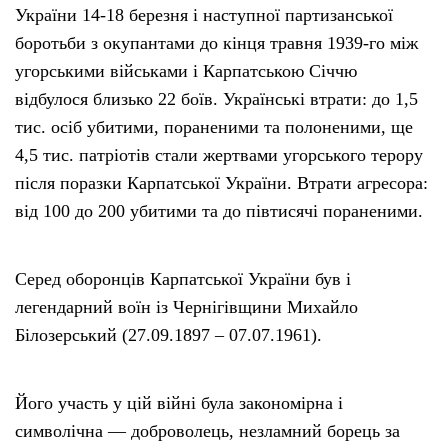
України 14-18 березня і наступної партизанської
боротьби з окупантами до кінця травня 1939-го між
угорськими військами і Карпатською Січчю
відбулося близько 22 боїв. Українські втрати: до 1,5
тис. осіб убитими, пораненими та полоненими, ще
4,5 тис. патріотів стали жертвами угорського терору
після поразки Карпатської України. Втрати агресора:
від 100 до 200 убитими та до півтисячі пораненими.
Серед оборонців Карпатської України був і
легендарний воїн із Чернігівщини Михайло
Білозерський (27.09.1897 – 07.07.1961).
Його участь у цій війні була закономірна і
символічна — доброволець, незламний борець за