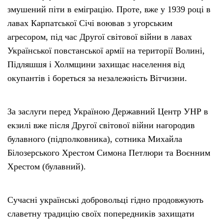
змушений піти в еміграцію. Проте, вже у 1939 році в
лавах Карпатської Січі воював з угорським
агресором, під час Другої світової війни в лавах
Української повстанської армії на території Волині,
Підляшшя і Холмщини захищає населення від
окупантів і бореться за незалежність Вітчизни.
За заслуги перед Україною Державний Центр УНР в
екзилі вже після Другої світової війни нагородив
булавного (підполковника), сотника Михайла
Білозерського Хрестом Симона Петлюри та Воєнним
Хрестом (булавний).
Сучасні українські добровольці гідно продовжують
славетну традицію своїх попередників захищати