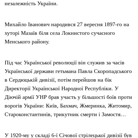
незалежність України.
Михайло Іванович народився 27 вересня 1897-го на
хуторі Мазаїв біля села Локнистого сучасного
Менського району.
Під час Української революції він служив за часів
Української держави гетьмана Павла Скоропадського
в Сердюцькій дивізії, потім перейшов на бік
Директорії Української Народної Республіки. У
Діючій армії УНР брав участь у більшості боїв проти
ворогів України: Київ, Бахмач, Жмеринка, Житомир,
Староконстантинів, трикутник смерти і Замостя…
У 1920-му у складі 6-ї Січової стрілецької дивізії був