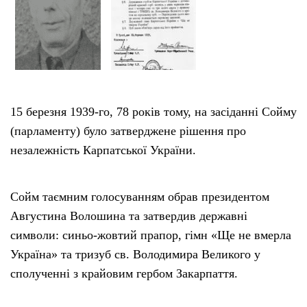
Тендери
Довідник
Контакти
15 березня 1939-го, 78 років тому, на засіданні Сойму
(парламенту) було затверджене рішення про
Рекламні прайси
незалежність Карпатської України.
Підтримати «місцевих»
Сойм таємним голосуванням обрав президентом
Августина Волошина та затвердив державні
Редакційна політика
символи: синьо-жовтий прапор, гімн «Ще не вмерла
Україна» та тризуб св. Володимира Великого у
Етичний кодекс
сполученні з крайовим гербом Закарпаття.