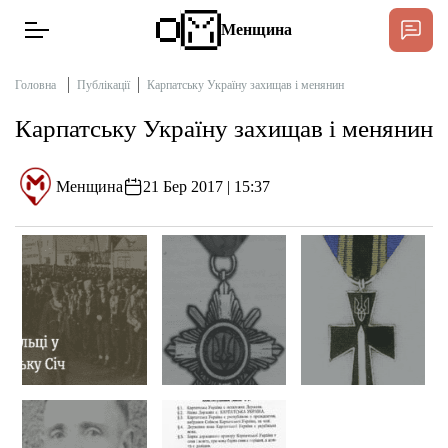
Менщина
Головна
Публікації
Карпатську Україну захищав і менянин
Карпатську Україну захищав і менянин
Новини
Підтримати
Менщина
21 Бер 2017 | 15:37
Інтерв’ю
Тексти
Публікації
Про нас
Бюджет