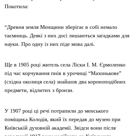
Покотила:
“Древня земля Менщини зберігає в собі немало
таємниць. Деякі з них досі лишаються загадками для
науки. Про одну із них піде мова далі.
Ще в 1905 році житель села Ліски І. М. Єрмоленко
під час корчування пнів в урочищі “Махонькове”
(східна околиця села) знайшов два короноподібних
предмети, відлитих з бронзи.
У 1907 році ці речі потрапили до менського
поміщика Колодія, який їх передав до музею при
Київській духовній академії. Звідси вони після