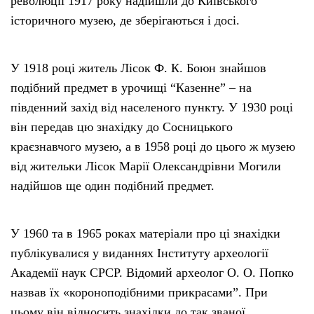
революції 1917 року надійшли до Київського
історичного музею, де зберігаються і досі.
У 1918 році житель Лісок Ф. К. Боюн знайшов
подібний предмет в урочищі “Казенне” – на
південний захід від населеного пункту. У 1930 році
він передав цю знахідку до Сосницького
краєзнавчого музею, а в 1958 році до цього ж музею
від жительки Лісок Марії Олександрівни Могили
надійшов ще один подібний предмет.
У 1960 та в 1965 роках матеріали про ці знахідки
публікувалися у виданнях Інституту археології
Академії наук СРСР. Відомий археолог О. О. Попко
назвав їх «короноподібними прикрасами”. При
цьому він відносить знахідки до так званої