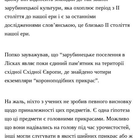
зарубинецької культури, яка охоплює період з II
століття до нашої ери і є за останніми
дослідженнями слов’янською, це близько II століття
нашої ери.
Попко зауважував, що “зарубинецьке поселення в
Лісках являє поки єдиний пам’ятник на території
східної Східної Європи, де знайдено чотири
екземпляри “короноподібних прикрас”.
На жаль, ніхто з учених не зробив певного висновку
щодо приналежності цих предметів. Є одна гіпотеза
що ці предмети є головними прикрасами. Можливо
що вони надівались на голову під час урочистостей,
інші могли слугувати в якості шийних прикрас або ж