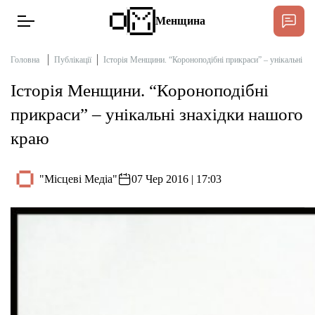
Менщина
Головна
Публікації
Історія Менщини. “Короноподібні прикраси” – унікальні з
Історія Менщини. “Короноподібні
Новини
прикраси” – унікальні знахідки нашого
краю
Інтерв’ю
"Місцеві Медіа"
07 Чер 2016 | 17:03
Тексти
Публікації
Про нас
Бюджет