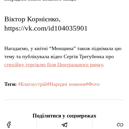
Віктор Корнієнко,
https://vk.com/id104035901
Нагадаємо, у квітні “Менщина” також піднімала цю
тему та публікувала відео Сергія Трегубенка про
стихійну торгівлю біля Центрального ринку
.
Теги:
#Благоустрій
#Народні новини
#Фото
Поділитися у соцмережах