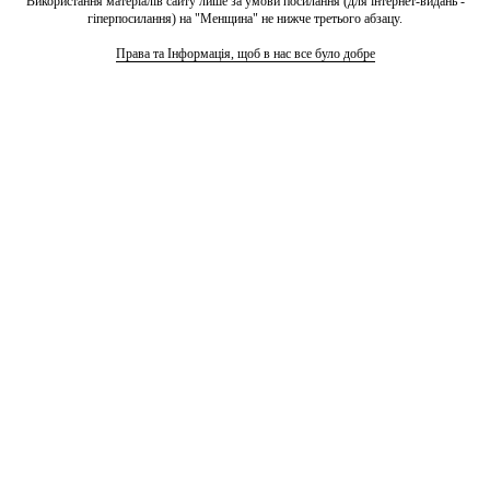
Використання матеріалів сайту лише за умови посилання (для інтернет-видань -
гіперпосилання) на "Менщина" не нижче третього абзацу.
Права та Інформація, щоб в нас все було добре