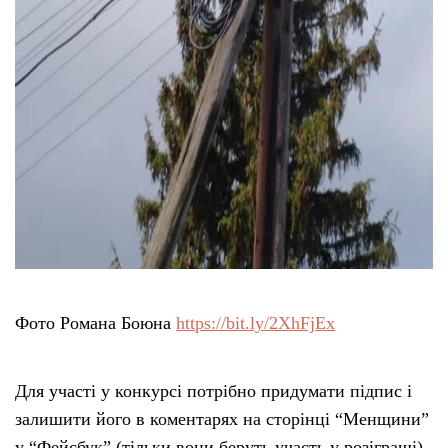
Фото Романа Боюна
https://bit.ly/2XhFjEx
Для участі у конкурсі потрібно придумати підпис і
залишити його в коментарях на сторінці “Менщини”
у “Фейсбук” (тільки вони беруть участь у розіграші)