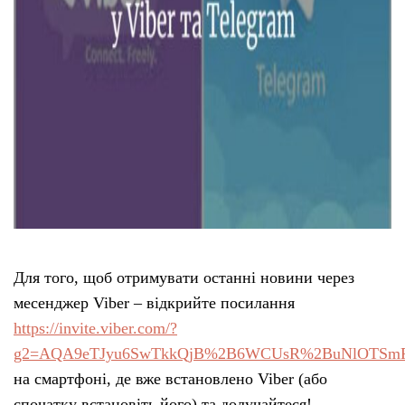
Для того, щоб отримувати останні новини через
месенджер Viber – відкрийте посилання
https://invite.viber.com/?
g2=AQA9eTJyu6SwTkkQjB%2B6WCUsR%2BuNlOTSmRK
на смартфоні, де вже встановлено Viber (або
спочатку встановіть його) та долучайтеся!