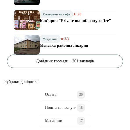
★ 3.8
Ресторани та кафе
Кав’ярня “Private manufactory coffee”
★ 3.3
Медицина
Менська районна лікарня
Довідник громади · 201 закладів
Рубрики довідника
Освіта
26
Пошта та послуги
18
Магазини
17