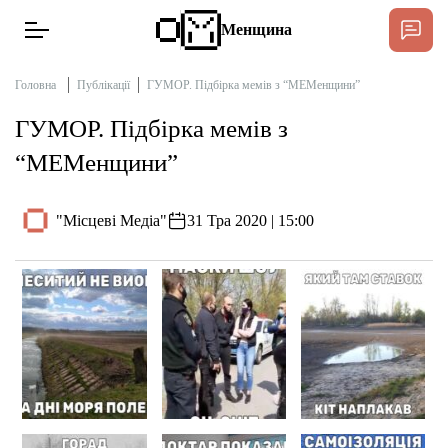
Менщина
Головна
Публікації
ГУМОР. Підбірка мемів з “МЕМенщини”
ГУМОР. Підбірка мемів з
Новини
“МЕМенщини”
Підтримат
Інтерв’ю
"Місцеві Медіа"
31 Тра 2020 | 15:00
Тексти
Публікації
Про нас
Бюджет