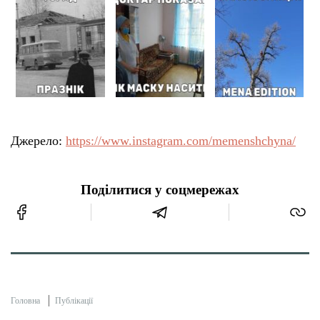
Тендери
Довідник
Контакти
Джерело:
https://www.instagram.com/memenshchyna/
Рекламні прайси
Поділитися у соцмережах
Підтримати «місцевих»
Редакційна політика
Етичний кодекс
Головна
Публікації