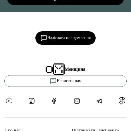
Ділися важливим, став запитання, обговорюй з
редакцією!
Надіслати повідомлення
Менщина
Написати нам
Про нас
Підтримати «місцевих»