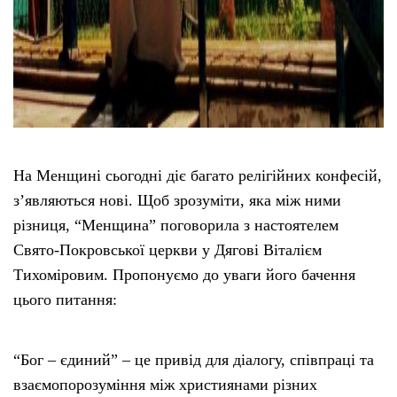
На Менщині сьогодні діє багато релігійних конфесій,
з’являються нові. Щоб зрозуміти, яка між ними
різниця, “Менщина” поговорила з настоятелем
Свято-Покровської церкви у Дягові Віталієм
Тихоміровим. Пропонуємо до уваги його бачення
цього питання:
“Бог – єдиний” – це привід для діалогу, співпраці та
взаємопорозуміння між християнами різних