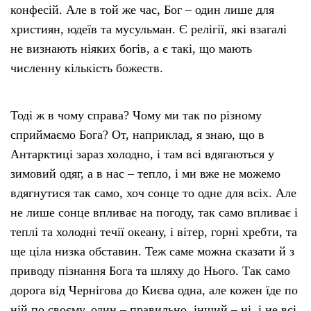
конфесій. Але в той же час, Бог – один лише для
християн, юдеїв та мусульман. Є релігії, які взагалі
не визнають ніяких богів, а є такі, що мають
численну кількість божеств.
Тоді ж в чому справа? Чому ми так по різному
сприймаємо Бога? От, наприклад, я знаю, що в
Антарктиці зараз холодно, і там всі вдягаються у
зимовий одяг, а в нас – тепло, і ми вже не можемо
вдягнутися так само, хоч сонце то одне для всіх. Але
не лише сонце впливає на погоду, так само впливає і
теплі та холодні течії океану, і вітер, горні хребти, та
ще ціла низка обставин. Теж саме можна сказати й з
приводу пізнання Бога та шляху до Нього. Так само
дорога від Чернігова до Києва одна, але кожен їде по
ній по своєму, один – правильно, інший – ні, і не всі