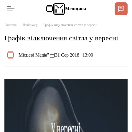
Менщина
Головна
Публікації
Графік відключення світла у вересні
Графік відключення світла у вересні
Новини
Підтримати
"Місцеві Медіа"
31 Сер 2018 | 13:00
Інтерв’ю
Тексти
Публікації
Про нас
Бюджет