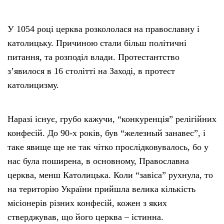
У 1054 році церква розкололася на православну і
католицьку. Причиною стали більш політичні
питання, та розподіл влади. Протестантство
з’явилося в 16 столітті на Заході, в протест
католицизму.
Наразі існує, грубо кажучи, “конкуренція” релігійних
конфесій. До 90-х років, був “железный занавес”, і
таке явище ще не так чітко прослідковувалось, бо у
нас була поширена, в основному, Православна
церква, менш Католицька. Коли “завіса” рухнула, то
на територію України прийшла велика кількість
місіонерів різних конфесій, кожен з яких
стверджував, що його церква – істинна.