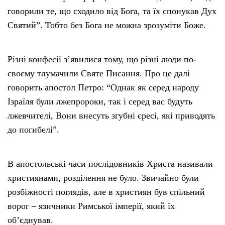
говорили те, що сходило від Бога, та їх спонукав Дух
Святий”. Тобто без Бога не можна зрозуміти Боже.
Різні конфесії з’явилися тому, що різні люди по-
своєму тлумачили Святе Писання. Про це далі
говорить апостол Петро: “Однак як серед народу
Ізраїля були лжепророки, так і серед вас будуть
лжевчителі, Вони внесуть згубні єресі, які приводять
до погибелі”.
В апостольські часи послідовників Христа називали
християнами, розділення не було. Звичайно були
розбіжності поглядів, але в християн був спільний
ворог – язичники Римської імперії, який їх
об’єднував.