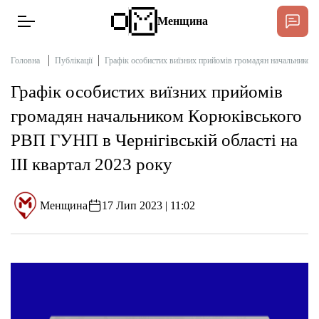
Менщина
Головна
Публікації
Графік особистих виїзних прийомів громадян начальником 
Графік особистих виїзних прийомів
Новини
громадян начальником Корюківського
Підтримати
РВП ГУНП в Чернігівській області на
Інтерв’ю
ІІІ квартал 2023 року
Тексти
Менщина
17 Лип 2023 | 11:02
Публікації
Про нас
Бюджет