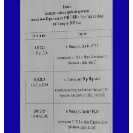
Тендери
Довідник
Контакти
Рекламні прайси
Підтримати «місцевих»
Редакційна політика
Етичний кодекс