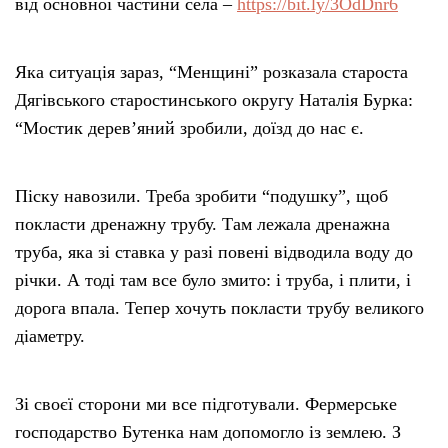
від основної частини села –
https://bit.ly/3OdDnr6
Яка ситуація зараз, “Менщині” розказала староста
Дягівського старостинського округу Наталія Бурка:
“Мостик дерев’яний зробили, доїзд до нас є.
Піску навозили. Треба зробити “подушку”, щоб
покласти дренажну трубу. Там лежала дренажна
труба, яка зі ставка у разі повені відводила воду до
річки. А тоді там все було змито: і труба, і плити, і
дорога впала. Тепер хочуть покласти трубу великого
діаметру.
Зі своєї сторони ми все підготували. Фермерське
господарство Бутенка нам допомогло із землею. З