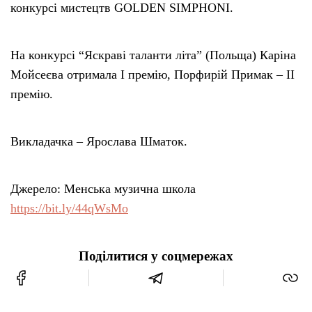
конкурсі мистецтв GOLDEN SIMPHONI.
На конкурсі “Яскраві таланти літа” (Польща) Каріна
Мойсеєва отримала I премію, Порфирій Примак – II
премію.
Викладачка – Ярослава Шматок.
Джерело: Менська музична школа
https://bit.ly/44qWsMo
Поділитися у соцмережах