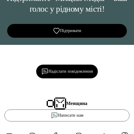
голос у рідному місті!
Підтримати
Ділися важливим, став запитання, обговорюй з
редакцією!
Надіслати повідомлення
Менщина
Написати нам