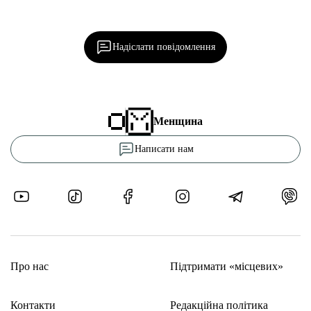
Ділися важливим, став запитання, обговорюй з
редакцією!
Надіслати повідомлення
Менщина
Написати нам
Про нас
Підтримати «місцевих»
Контакти
Редакційна політика