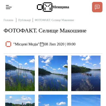
Менщина
Головна
Публікації
ФОТОФАКТ. Селище Макошине
ФОТОФАКТ. Селище Макошине
Новини
Підтримати
"Місцеві Медіа"
08 Лип 2020 | 09:00
Інтерв’ю
Тексти
Публікації
Про нас
Бюджет