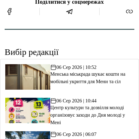
Поділитися у соцмережах
Вибір редакції
06 Сер 2026 | 10:52
Менська міськрада шукає кошти на
мобільні укриття для Мени та сіл
06 Сер 2026 | 10:44
Центр культури та дозвілля молоді
організовує заходи до Дня молоді у
Мені
06 Сер 2026 | 06:07