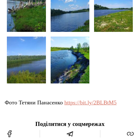
Тендери
Довідник
Контакти
Рекламні прайси
Підтримати «місцевих»
Редакційна політика
Фото Тетяни Панасенко
https://bit.ly/2BLBtM5
Етичний кодекс
Поділитися у соцмережах