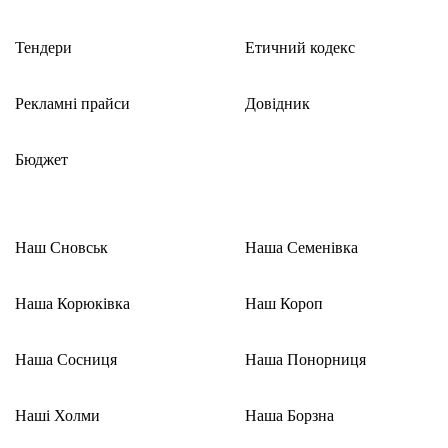
Тендери
Етичний кодекс
Рекламні прайси
Довідник
Бюджет
Наш Сновськ
Наша Семенівка
Наша Корюківка
Наш Короп
Наша Сосниця
Наша Понорниця
Наші Холми
Наша Борзна