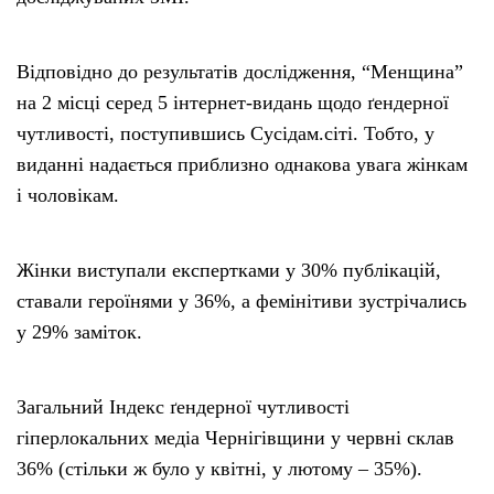
Відповідно до результатів дослідження, “Менщина”
на 2 місці серед 5 інтернет-видань щодо ґендерної
чутливості, поступившись Сусідам.сіті. Тобто, у
виданні надається приблизно однакова увага жінкам
і чоловікам.
Жінки виступали експертками у 30% публікацій,
ставали героїнями у 36%, а фемінітиви зустрічались
у 29% заміток.
Загальний Індекс ґендерної чутливості
гіперлокальних медіа Чернігівщини у червні склав
36% (стільки ж було у квітні, у лютому – 35%).