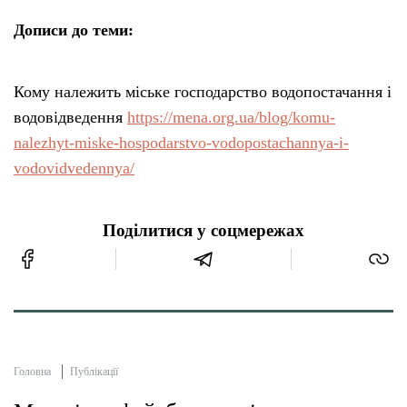
Дописи до теми:
Кому належить міське господарство водопостачання і
водовідведення
https://mena.org.ua/blog/komu-
nalezhyt-miske-hospodarstvo-vodopostachannya-i-
vodovidvedennya/
Поділитися у соцмережах
Головна
Публікації