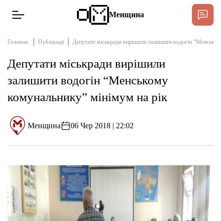
Менщина
Головна
Публікації
Депутати міськради вирішили залишити водогін “Менськом
Депутати міськради вирішили
Новини
залишити водогін “Менському
Підтримат
комунальнику” мінімум на рік
Інтерв’ю
Менщина
06 Чер 2018 | 22:02
Тексти
Публікації
Про нас
Бюджет