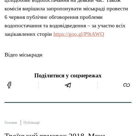
цілодобове водопостачання на деякий час. Також
комісія вирішила запропонувати міськраді провести
6 червня публічне обговорення проблеми
водопостачання та водовідведення – за участю всіх
зацікавлених сторін
https://goo.gl/P9tAWQ
Відео міськради
Поділитися у соцмережах
Головна
Публікації
Троїцький ярмарок 2018. Мена.