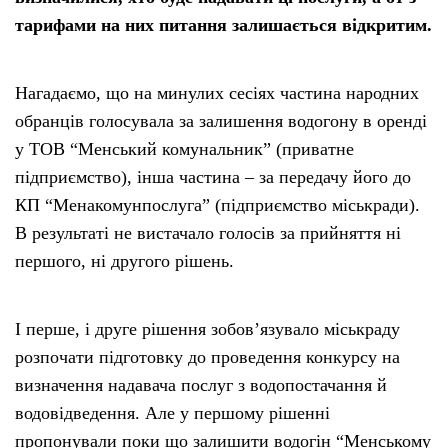
тарифами на них питання залишається відкритим.
Нагадаємо, що на минулих сесіях частина народних
обранців голосувала за залишення водогону в оренді
у ТОВ “Менський комунальник” (приватне
підприємство), інша частина – за передачу його до
КП “Менакомунпослуга” (підприємство міськради).
В результаті не вистачало голосів за прийняття ні
першого, ні другого рішень.
І перше, і друге рішення зобов’язувало міськраду
розпочати підготовку до проведення конкурсу на
визначення надавача послуг з водопостачання й
водовідведення. Але у першому рішенні
пропонували поки що залишити водогін “Менському