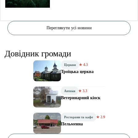
Переглянути усі новини
Довідник громади
★ 4.3
Церкви
Троїцька церква
★ 3.3
Аптеки
Ветеринарний кіоск
★ 2.9
Ресторани та кафе
Пельменна