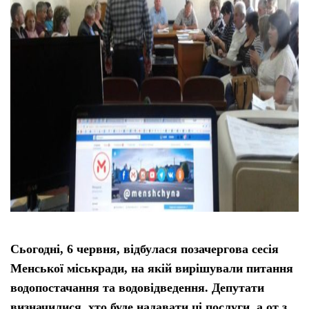
Тендери
Довідник
Контакти
Рекламні прайси
Підтримати «місцевих»
Редакційна політика
Сьогодні, 6 червня, відбулася позачергова сесія
Етичний кодекс
Менської міськради, на якій вирішували питання
водопостачання та водовідведення. Депутати
визначилися, хто буде надавати ці послуги, а от з