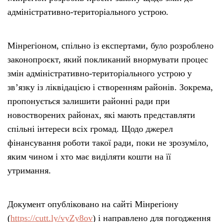
адміністративно-територіального устрою.
Мінрегіоном, спільно із експертами, було розроблено
законопроєкт, який покликаний внормувати процес
змін адміністративно-територіального устрою у
зв’язку із ліквідацією і створенням районів. Зокрема,
пропонується залишити районні ради при
новостворених районах, які мають представляти
спільні інтереси всіх громад. Щодо джерел
фінансування роботи такої ради, поки не зрозуміло,
яким чином і хто має виділяти кошти на її
утримання.
Документ опубліковано на сайті Мінрегіону
(
https://cutt.ly/vyZy8ov
) і направлено для погодження