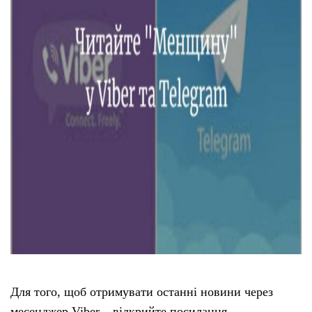
Тендери
Довідник
Контакти
Рекламні прайси
Підтримати «місцевих»
Редакційна політика
Етичний кодекс
Для того, щоб отримувати останні новини через
месенджер Viber – відкрийте посилання