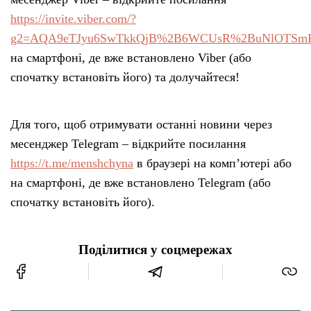
https://invite.viber.com/?
g2=AQA9eTJyu6SwTkkQjB%2B6WCUsR%2BuNlOTSmRK
на смартфоні, де вже встановлено Viber (або
спочатку встановіть його) та долучайтеся!
Для того, щоб отримувати останні новини через
месенджер Telegram – відкрийте посилання
https://t.me/menshchyna
в браузері на комп’ютері або
на смартфоні, де вже встановлено Telegram (або
спочатку встановіть його).
Поділитися у соцмережах