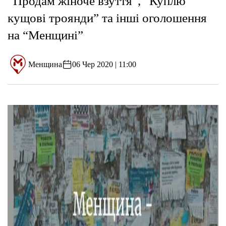
“Продам жіноче взуття”, “Куплю
кущові троянди” та інші оголошення
на “Менщині”
Менщина
06 Чер 2020 | 11:00