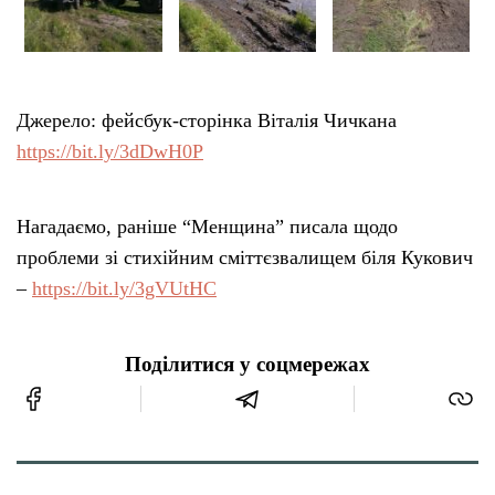
Джерело: фейсбук-сторінка Віталія Чичкана
https://bit.ly/3dDwH0P
Нагадаємо, раніше “Менщина” писала щодо
проблеми зі стихійним сміттєзвалищем біля Кукович
–
https://bit.ly/3gVUtHC
Поділитися у соцмережах