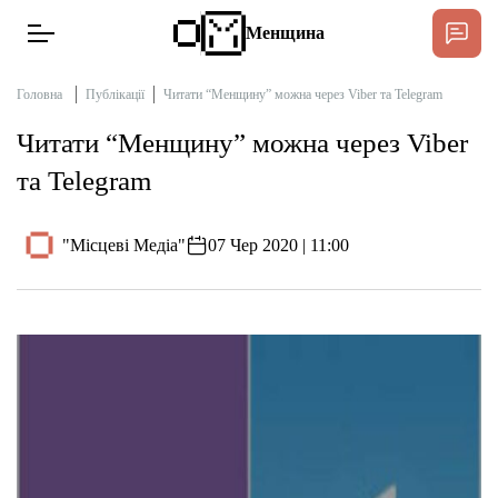
Менщина
Головна
Публікації
Читати “Менщину” можна через Viber та Telegram
Читати “Менщину” можна через Viber
Новини
та Telegram
Підтримат
Інтерв’ю
"Місцеві Медіа"
07 Чер 2020 | 11:00
Тексти
Публікації
Про нас
Бюджет