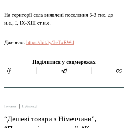
На території села виявлені поселення 5-3 тис. до
н.е., І, ІХ-ХІІІ ст.н.е.
Джерело:
https://bit.ly/3eTxRWd
Поділитися у соцмережах
Головна
Публікації
“Дешеві товари з Німеччини”,