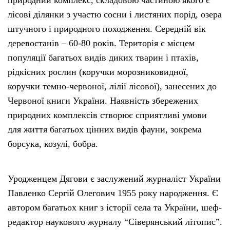
природний комплекс, складовою частиною якого є
лісові ділянки з участю сосни і листяних порід, озера
штучного і природного походження. Середній вік
деревостанів – 60-80 років. Територія є місцем
популяції багатьох видів диких тварин і птахів,
рідкісних рослин (коручки морозниковидної,
коручки темно-червоної, лілії лісової), занесених до
Червоної книги України. Наявність збережених
природних комплексів створює сприятливі умови
для життя багатьох цінних видів фауни, зокрема
борсука, козулі, бобра.
Уродженцем Дягови є заслужений журналіст України
Павленко Сергій Олегович 1955 року народження. Є
автором багатьох книг з історії села та України, шеф-
редактор наукового журналу “Сіверянський літопис”.