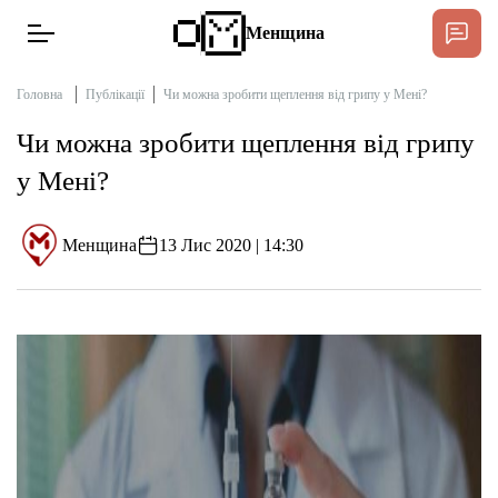
Менщина
Головна
Публікації
Чи можна зробити щеплення від грипу у Мені?
Чи можна зробити щеплення від грипу
Новини
у Мені?
Підтримати
Інтерв’ю
Менщина
13 Лис 2020 | 14:30
Тексти
Публікації
Про нас
Бюджет