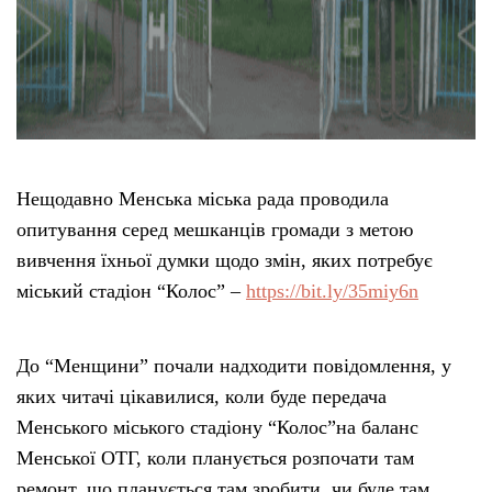
Нещодавно Менська міська рада проводила
опитування серед мешканців громади з метою
вивчення їхньої думки щодо змін, яких потребує
міський стадіон “Колос” –
https://bit.ly/35miy6n
До “Менщини” почали надходити повідомлення, у
яких читачі цікавилися, коли буде передача
Менського міського стадіону “Колос”на баланс
Менської ОТГ, коли планується розпочати там
ремонт, що планується там зробити, чи буде там