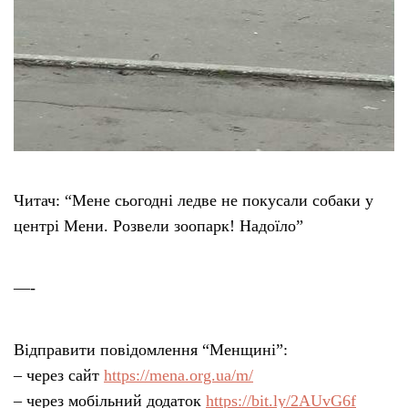
Читач: “Мене сьогодні ледве не покусали собаки у
центрі Мени. Розвели зоопарк! Надоїло”
—-
Відправити повідомлення “Менщині”:
– через сайт
https://mena.org.ua/m/
– через мобільний додаток
https://bit.ly/2AUvG6f