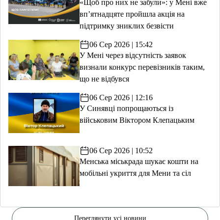
«Щоб про них не забули»: у Мені вже
вп’ятнадцяте пройшла акція на
підтримку зниклих безвісти
06 Сер 2026 | 15:42
У Мені через відсутність заявок
визнали конкурс перевізників таким,
що не відбувся
06 Сер 2026 | 12:16
У Синявці попрощаються із
військовим Віктором Клепацьким
06 Сер 2026 | 10:52
Менська міськрада шукає кошти на
мобільні укриття для Мени та сіл
Переглянути усі новини