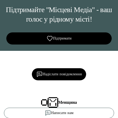
Підтримайте "Місцеві Медіа" - ваш
голос у рідному місті!
Підтримати
Ділися важливим, став запитання, обговорюй з
редакцією!
Надіслати повідомлення
Менщина
Написати нам