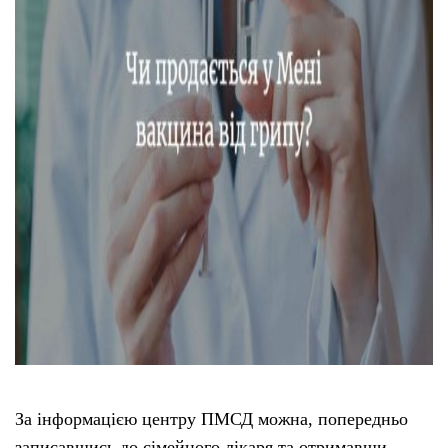
Тендери
Довідник
Контакти
Рекламні прайси
Підтримати «місцевих»
Редакційна політика
Етичний кодекс
За інформацією центру ПМСД можна, попередньо
записавшись до сімейного лікаря та отримавши