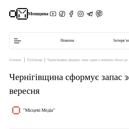
Менщина
Новини
Інтерв’
Головна
Публікації
Чернігівщина сформує запас зерна у повному обсязі до 
Редакційна політика
Етичний кодекс
Чернігівщина сформує запас з
вересня
"Місцеві Медіа"