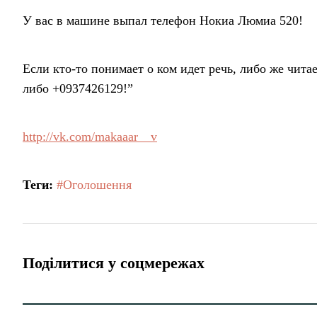
У вас в машине выпал телефон Нокиа Люмиа 520!
Если кто-то понимает о ком идет речь, либо же читае
либо +0937426129!”
http://vk.com/makaaar__v
Теги:
#Оголошення
Поділитися у соцмережах