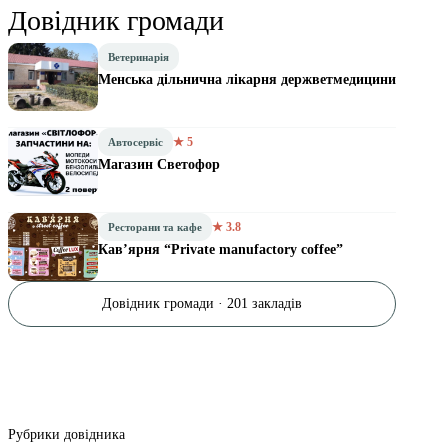
Довідник громади
Ветеринарія
Менська дільнична лікарня держветмедицини
★ 5
Автосервіс
Магазин Светофор
★ 3.8
Ресторани та кафе
Кав’ярня “Private manufactory coffee”
Довідник громади · 201 закладів
Рубрики довідника