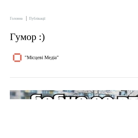
Головна
Публікації
Гумор :)
"Місцеві Медіа"