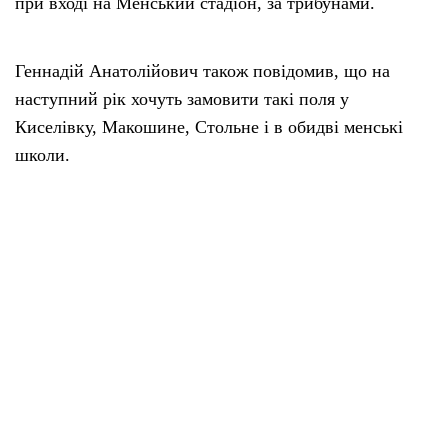
при вході на Менський стадіон, за трибунами.
Геннадій Анатолійович також повідомив, що на
наступний рік хочуть замовити такі поля у
Киселівку, Макошине, Стольне і в обидві менські
школи.
Поділитися у соцмережах
Вибір редакції
07 Сер 2026 | 06:08