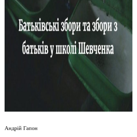
Тендери
Довідник
Контакти
Рекламні прайси
Підтримати «місцевих»
Редакційна політика
Етичний кодекс
Андрій Гапон