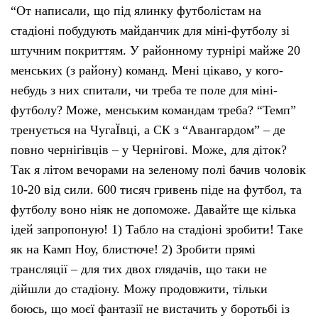
“От написали, що під ялинку футболістам на
стадіоні побудують майданчик для міні-футболу зі
штучним покриттям. У районному турнірі майже 20
менських (з району) команд. Мені цікаво, у кого-
небудь з них спитали, чи треба те поле для міні-
футболу? Може, менським командам треба? “Темп”
тренується на ЧугаЇвці, а СК з “Авангардом” – де
повно чернігівців – у Чернігові. Може, для діток?
Так я літом вечорами на зеленому полі бачив чоловік
10-20 від сили. 600 тисяч гривень піде на футбол, та
футболу воно ніяк не допоможе. Давайте ще кілька
ідей запропоную! 1) Табло на стадіоні зробити! Таке
як на Камп Ноу, блистюче! 2) Зробити прямі
трансляції – для тих двох глядачів, що таки не
дійшли до стадіону. Можу продовжити, тільки
боюсь, що моєї фантазії не вистачить у боротьбі із