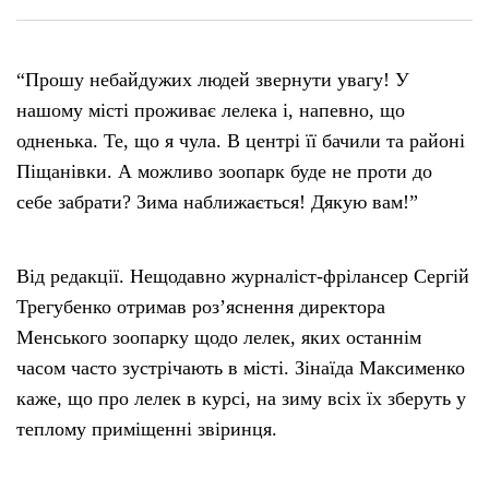
“Прошу небайдужих людей звернути увагу! У
нашому мiстi проживає лелека i, напевно, що
одненька. Те, що я чула. В центрi її бачили та районi
Пiщанівки. А можливо зоопарк буде не проти до
себе забрати? Зима наближається! Дякую вам!”
Від редакції. Нещодавно журналіст-фрілансер Сергій
Трегубенко отримав роз’яснення директора
Менського зоопарку щодо лелек, яких останнім
часом часто зустрічають в місті. Зінаїда Максименко
каже, що про лелек в курсі, на зиму всіх їх зберуть у
теплому приміщенні звіринця.