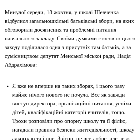
Минулої середи, 18 жовтня, у школі Шевченка
відбулися загальношкільні батьківські збори, на яких
обговорили досягнення та проблемні питання
навчального закладу. Своїми думками стосовно цього
заходу поділилася одна з присутніх там батьків, а за
сумісництвом депутат Менської міської ради, Надія
Абдрахімова:
Я вже не вперше на таких зборах, і цього разу
майже нічого нового не почула. Все як завжди –
виступ директора, організаційні питання, успіхи
дітей, кваліфікаційні категорії вчителів, тощо.
Трохи розповіли про опорну школу та її філію,
нагадали правила безпеки життєдіяльності, шкоду
алкоголю та інше. Звісно, це все добре, але де ж