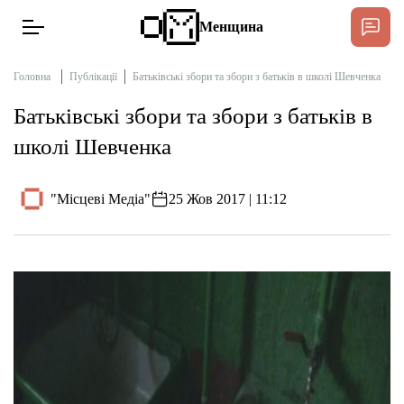
Менщина
Головна
Публікації
Батьківські збори та збори з батьків в школі Шевченка
Батьківські збори та збори з батьків в
Новини
школі Шевченка
Підтримат
Інтерв’ю
"Місцеві Медіа"
25 Жов 2017 | 11:12
Тексти
Публікації
Про нас
Бюджет