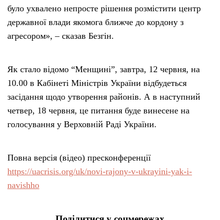
було ухвалено непросте рішення розмістити центр
державної влади якомога ближче до кордону з
агресором», – сказав Безгін.
Як стало відомо “Менщині”, завтра, 12 червня, на
10.00 в Кабінеті Міністрів України відбудеться
засідання щодо утворення районів. А в наступний
четвер, 18 червня, це питання буде винесене на
голосування у Верховній Раді України.
Повна версія (відео) пресконференції
https://uacrisis.org/uk/novi-rajony-v-ukrayini-yak-i-
navishho
Поділитися у соцмережах