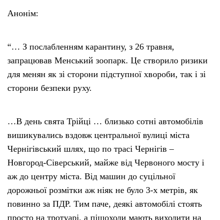
Анонім:
“… З послабленням карантину, з 26 травня,
запрацював Менський зоопарк. Це створило ризики
для менян як зі сторони підступної хвороби, так і зі
сторони безпеки руху.
…В день свята Трійці … близько сотні автомобілів
вишикувались вздовж центральної вулиці міста
Чернігівський шлях, що по трасі Чернігів –
Новгород-Сіверський, майже від Червоного мосту і
аж до центру міста. Від машин до суцільної
дорожньої розмітки аж ніяк не було 3-х метрів, як
повинно за ПДР. Тим паче, деякі автомобілі стоять
просто на тротуарі, а пішоходи мають виходити на