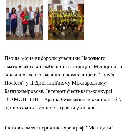
Тендери
Довідник
Контакти
Перше місце вибороли учасники Народного
Рекламні прайси
аматорського ансамблю пісні і танцю “Менщина” з
вокально- хореографічною композицією “Голубе
Підтримати «місцевих»
Полісся” у ІІ Дистанційному Міжнародному
Багатожанровому Інтернет фестиваль-конкурсі
Редакційна політика
“САМОЦВІТИ – Країна безмежних можливостей”,
що проходив з 25 по 31 травня у Львові.
Етичний кодекс
Як повідомляє керівник-хореограф “Менщини”