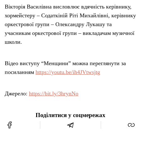
Вікторія Василівна висловлює вдячність керівнику,
хормейстеру – Содаткіній Ріті Михайлівні, керівнику
оркестрової групи – Олександру Лукашу та
учасникам оркестрової групи – викладачам музичної
школи.
Відео виступу “Менщини” можна переглянути за
посиланням
https://youtu.be/ih4JVtwsjtg
Джерело:
https://bit.ly/3hrynNo
Поділитися у соцмережах