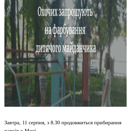
Тендери
Довідник
Контакти
Рекламні прайси
Підтримати «місцевих»
Редакційна політика
Етичний кодекс
Завтра, 11 серпня, з 8.30 продовжиться прибирання
парків у Мені.