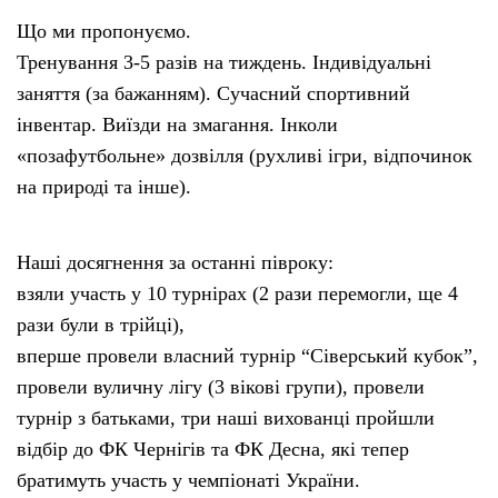
Що ми пропонуємо.
Тренування 3-5 разів на тиждень. Індивідуальні
заняття (за бажанням). Сучасний спортивний
інвентар. Виїзди на змагання. Інколи
«позафутбольне» дозвілля (рухливі ігри, відпочинок
на природі та інше).
Наші досягнення за останні півроку:
взяли участь у 10 турнірах (2 рази перемогли, ще 4
рази були в трійці),
вперше провели власний турнір “Сіверський кубок”,
провели вуличну лігу (3 вікові групи), провели
турнір з батьками, три наші вихованці пройшли
відбір до ФК Чернігів та ФК Десна, які тепер
братимуть участь у чемпіонаті України.