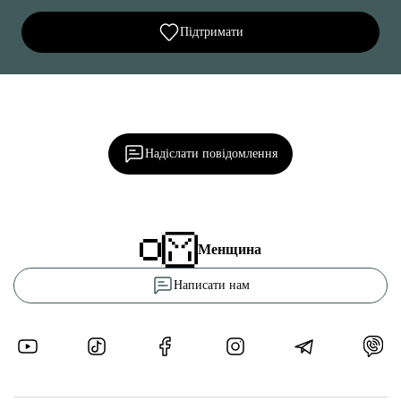
Підтримати
Ділися важливим, став запитання, обговорюй з
редакцією!
Надіслати повідомлення
Менщина
Написати нам