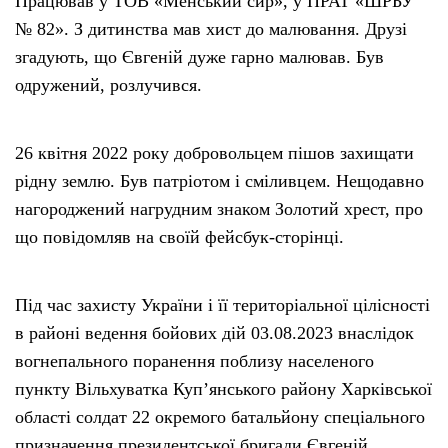
Працював у ТОВ «Менський сир», у ПРАТ «ШРБУ
№ 82». З дитинства мав хист до малювання. Друзі
згадують, що Євгеній дуже гарно малював. Був
одружений, розлучився.
26 квітня 2022 року добровольцем пішов захищати
рідну землю. Був патріотом і сміливцем. Нещодавно
нагороджений нагрудним знаком Золотий хрест, про
що повідомляв на своїй фейсбук-сторінці.
Під час захисту України і її територіальної цілісності
в районі ведення бойових дій 03.08.2023 внаслідок
вогнепального поранення поблизу населеного
пункту Вільхуватка Купʼянського району Харківської
області солдат 22 окремого батальйону спеціального
призначення президентської бригади Євгеній