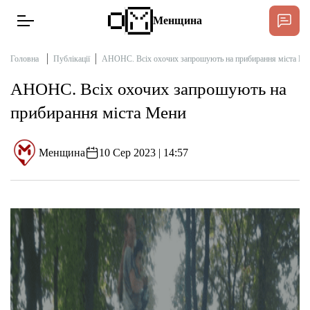
Менщина
Головна
Публікації
АНОНС. Всіх охочих запрошують на прибирання міста Ме
АНОНС. Всіх охочих запрошують на
Новини
прибирання міста Мени
Підтримат
Інтерв’ю
Менщина
10 Сер 2023 | 14:57
Тексти
Публікації
Про нас
Бюджет