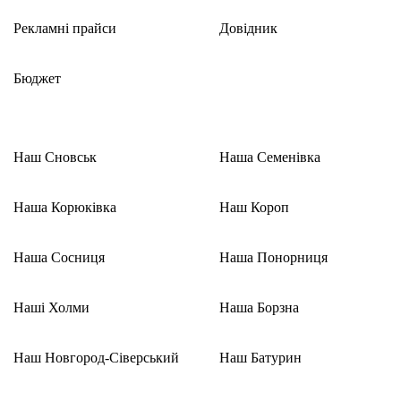
Рекламні прайси
Довідник
Бюджет
Наш Сновськ
Наша Семенівка
Наша Корюківка
Наш Короп
Наша Сосниця
Наша Понорниця
Наші Холми
Наша Борзна
Наш Новгород-Сіверський
Наш Батурин