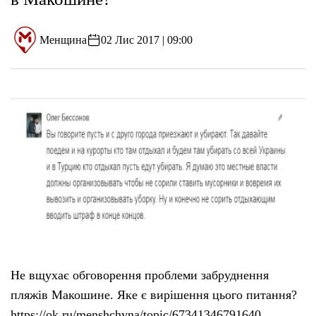
Менщина
02 Лис 2017 | 09:00
Не вщухає обговорення проблеми забруднення
пляжів Макошине. Яке є вирішення цього питання?
https://ok.ru/menshchyna/topic/67341346791640