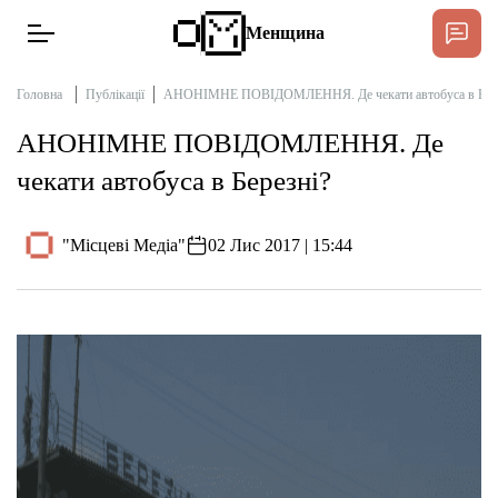
Менщина
Головна
Публікації
АНОНІМНЕ ПОВІДОМЛЕННЯ. Де чекати автобуса в Бере
АНОНІМНЕ ПОВІДОМЛЕННЯ. Де
Новини
чекати автобуса в Березні?
Підтримати
Інтерв’ю
"Місцеві Медіа"
02 Лис 2017 | 15:44
Тексти
Публікації
Про нас
Бюджет