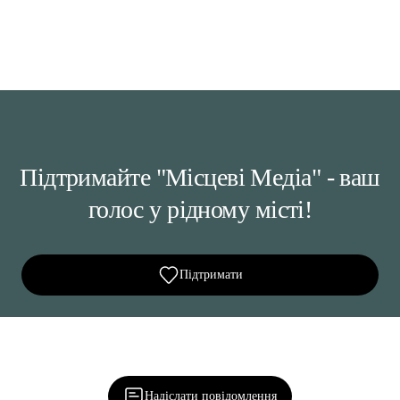
Підтримайте "Місцеві Медіа" - ваш
голос у рідному місті!
Підтримати
Ділися важливим, став запитання, обговорюй з
редакцією!
Надіслати повідомлення