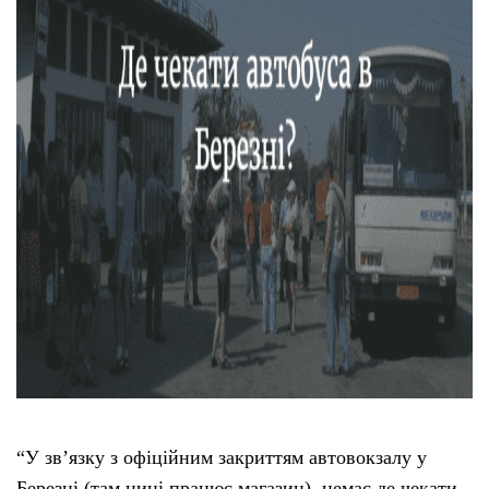
Тендери
Довідник
Контакти
Рекламні прайси
Підтримати «місцевих»
Редакційна політика
Етичний кодекс
“У зв’язку з офіційним закриттям автовокзалу у
Березні (там нині працює магазин), немає де чекати