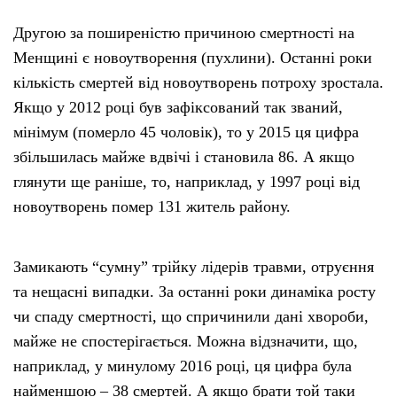
Другою за поширеністю причиною смертності на
Менщині є новоутворення (пухлини). Останні роки
кількість смертей від новоутворень потроху зростала.
Якщо у 2012 році був зафіксований так званий,
мінімум (померло 45 чоловік), то у 2015 ця цифра
збільшилась майже вдвічі і становила 86. А якщо
глянути ще раніше, то, наприклад, у 1997 році від
новоутворень помер 131 житель району.
Замикають “сумну” трійку лідерів травми, отруєння
та нещасні випадки. За останні роки динаміка росту
чи спаду смертності, що спричинили дані хвороби,
майже не спостерігається. Можна відзначити, що,
наприклад, у минулому 2016 році, ця цифра була
найменшою – 38 смертей. А якщо брати той таки