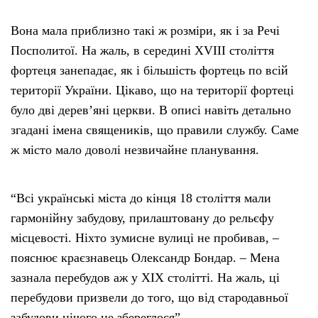
Вона мала приблизно такі ж розміри, як і за Речі
Посполитої. На жаль, в середині XVIII століття
фортеця занепадає, як і більшість фортець по всій
території України. Цікаво, що на території фортеці
було дві дерев’яні церкви. В описі навіть детально
згадані імена священиків, що правили службу. Саме
ж місто мало доволі незвичайне планування.
“Всі українські міста до кінця 18 століття мали
гармонійну забудову, прилаштовану до рельєфу
місцевості. Ніхто зумисне вулиці не пробивав, –
пояснює краєзнавець Олександр Бондар. – Мена
зазнала перебудов аж у XIX столітті. На жаль, ці
перебудови призвели до того, що від стародавньої
забудови нічого не збереглося”.