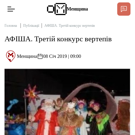
Менщина
Головна
Публікації
АФІША. Третій конкурс вертепів
АФІША. Третій конкурс вертепів
Новини
Підтримат
Менщина
08 Січ 2019 | 09:00
Інтерв’ю
Тексти
Публікації
Про нас
Бюджет