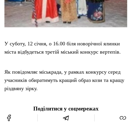
Тендери
Довідник
У суботу, 12 січня, о 16.00 біля новорічної ялинки
Контакти
міста відбудеться третій міський конкурс вертепів.
Рекламні прайси
Як повідомляє міськрада, у рамках конкурсу серед
Підтримати «місцевих»
учасників обиратимуть кращий образ кози та кращу
різдвяну зірку.
Редакційна політика
Поділитися у соцмережах
Етичний кодекс