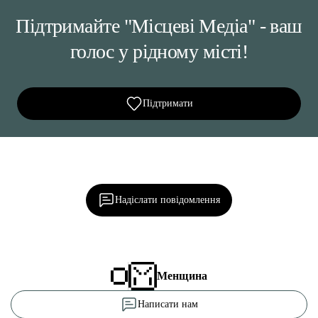
Підтримайте "Місцеві Медіа" - ваш
голос у рідному місті!
Підтримати
Ділися важливим, став запитання, обговорюй з
редакцією!
Надіслати повідомлення
Менщина
Написати нам