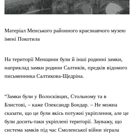
Матеріал Менського районного краєзнавчого музею
імені Покотила
На території Менщини були й інші родинні замки,
наприклад замки родини Салтиків, предків відомого
письменника Салтикова-Щедріна.
“Замки були у Волосківцях, Стольному та в
Блистові, – каже Олександр Бондар. – Не можна
сказати, що це були якісь потужні укріплення, але це
були досить-таки укріплені території. Зауважу, що
система замків під час Смоленської війни зіграла