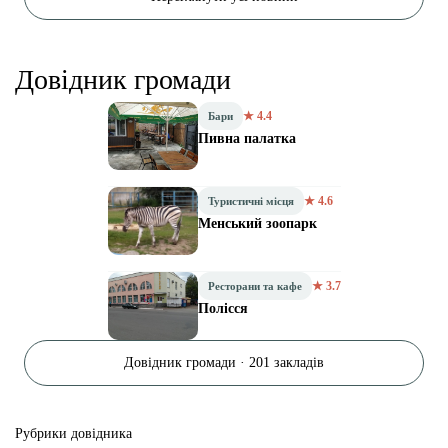
Довідник громади
★ 4.4
Бари
Пивна палатка
★ 4.6
Туристичні місця
Менський зоопарк
★ 3.7
Ресторани та кафе
Полісся
Довідник громади · 201 закладів
Рубрики довідника