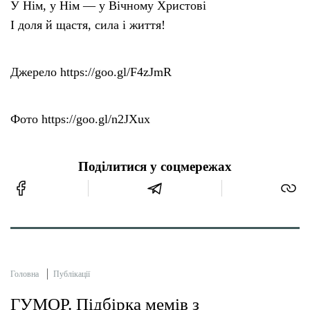
У Нім, у Нім — у Вічному Христові
І доля й щастя, сила і життя!
Джерело https://goo.gl/F4zJmR
Фото https://goo.gl/n2JXux
Поділитися у соцмережах
Головна
Публікації
ГУМОР. Підбірка мемів з