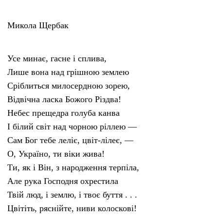
Микола Щербак
Усе минає, гасне і сплива,
Лише вона над грішною землею
Сріблиться милосердною зорею,
Відвічна ласка Божого Різдва!
Небес прещедра голуба канва
І білий світ над чорною ріллею —
Сам Бог тебе леліє, цвіт-лілеє, —
О, Україно, ти віки жива!
Ти, як і Він, з народження терпіла,
Але рука Господня охрестила
Твій люд, і землю, і твоє буття . . .
Цвітіть, ряснійте, ниви колоскові!