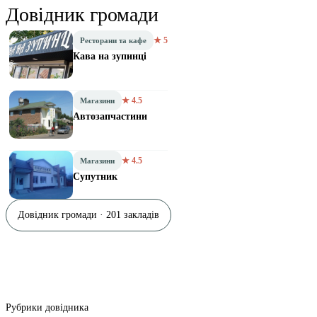
Довідник громади
★ 5
Ресторани та кафе
Кава на зупинці
★ 4.5
Магазини
Автозапчастини
★ 4.5
Магазини
Супутник
Довідник громади · 201 закладів
Рубрики довідника