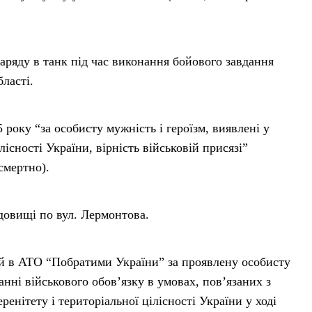
аряду в танк під час виконання бойового завдання
ласті.
року “за особисту мужність і героїзм, виявлені у
лісності України, вірність військовій присязі”
смертно).
адовищі по вул. Лермонтова.
ій в АТО “Побратими України” за проявлену особисту
анні військового обов’язку в умовах, пов’язаних з
ренітету і територіальної цілісності України у ході