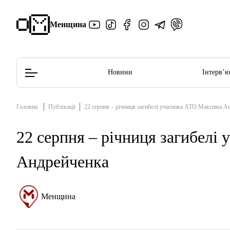
Менщина
Новини
Інтерв’
Головна
Публікації
22 серпня – річниця загибелі учасника АТО Максима А
Редакційна політика
Етичний кодекс
22 серпня – річниця загибелі
Андрейченка
Менщина