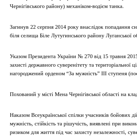
Чернігівського району) механіком-водієм танка.
Загинув 22 серпня 2014 року внаслідок попадання сн
біля селища Біле Лутугинського району Луганської об
Указом Президента України № 270 від 15 травня 2015 
захисті державного суверенітету та територіальної ці
нагороджений орденом “За мужність” ІІІ ступеня (по
Похований у місті Мена Чернігівської області на кл
Наказом Всеукраїнської спілки учасників бойових д
мужність, стійкість та рішучість, виявлені при викон
ризиком для життя під час захисту незалежності, суве